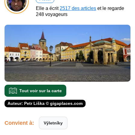
Elle a écrit
2517 des articles
et le regarde
248 voyageurs
Tout voir sur la carte
Auteur: Petr Liška © gigaplaces.com
Convient à:
Výletníky