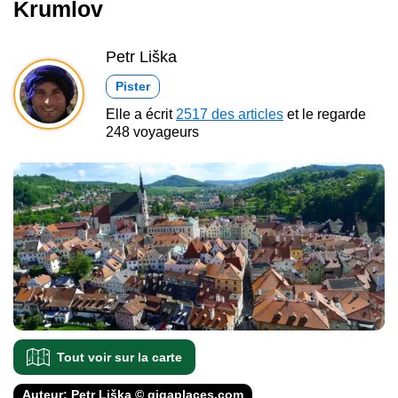
Krumlov
Petr Liška
Pister
Elle a écrit
2517 des articles
et le regarde
248 voyageurs
Tout voir sur la carte
Auteur: Petr Liška © gigaplaces.com