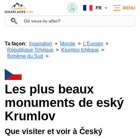
FR
MENU
Ta façon:
Inspiration
Monde
L'Europe
République Tchèque
Krumlov tchèque
Bohême du Sud
Les plus beaux
monuments de eský
Krumlov
Que visiter et voir à Český