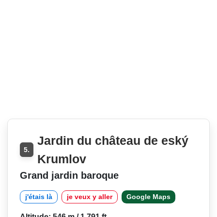
Jardin du château de eský
5.
Krumlov
Grand jardin baroque
j'étais là
je veux y aller
Google Maps
Altitude: 546 m / 1 791 ft