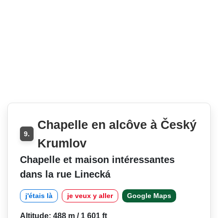
Chapelle en alcôve à Český
9.
Krumlov
Chapelle et maison intéressantes
dans la rue Linecká
j'étais là
je veux y aller
Google Maps
Altitude: 488 m / 1 601 ft