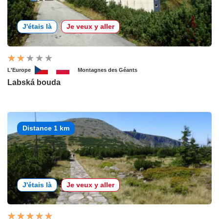
J'étais là
Je veux y aller
L'Europe
Montagnes des Géants
Labská bouda
Distance 1 km
J'étais là
Je veux y aller