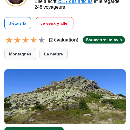
Elle a écrit
2517 des articles
et le regarde
248 voyageurs
J'étais là
Je veux y aller
(2 évaluation)
Soumettre un avis
Montagnes
La nature