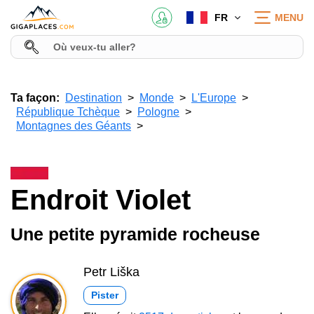
FR
MENU
Ta façon:
Destination
Monde
L'Europe
République Tchèque
Pologne
Montagnes des Géants
Endroit Violet
Une petite pyramide rocheuse
Petr Liška
Pister