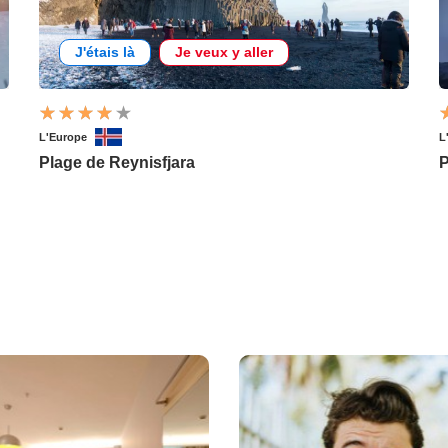
J'étais là
Je veux y aller
L'Europe
L
Plage de Reynisfjara
P