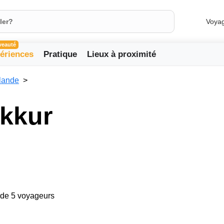
Voya
veauté
ériences
Pratique
Lieux à proximité
slande
okkur
arde 5 voyageurs