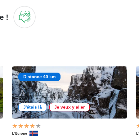
e !
Distance 40 km
J'étais là
Je veux y aller
L'Europe
L