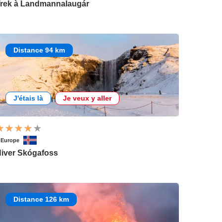
rek à Landmannalaugár
Distance 94 km
J'étais là
Je veux y aller
'Europe
iver Skógafoss
Distance 126 km