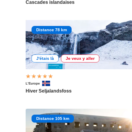
Cascades islandaises
Distance 78 km
J'étais là
Je veux y aller
L'Europe
Hiver Seljalandsfoss
Distance 105 km