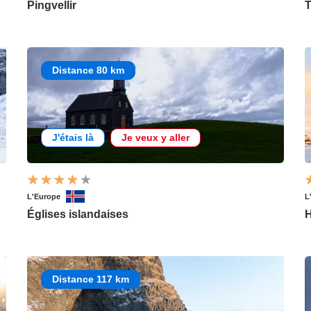
Pingvellir
T
Distance 80 km
J'étais là
Je veux y aller
L'Europe
L
Églises islandaises
H
Distance 117 km