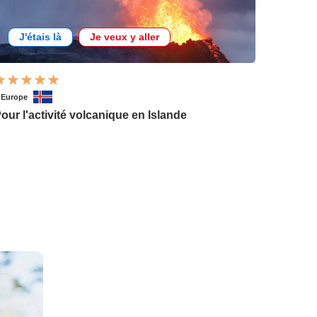
J'étais là
Je veux y aller
'Europe
our l'activité volcanique en Islande