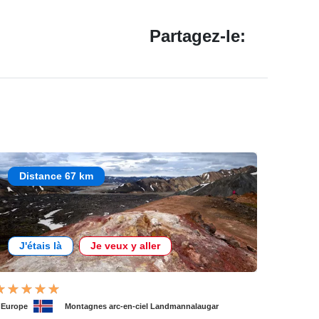
Partagez-le:
Distance 67 km
J'étais là
Je veux y aller
'Europe
Montagnes arc-en-ciel Landmannalaugar