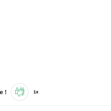
e !
1x