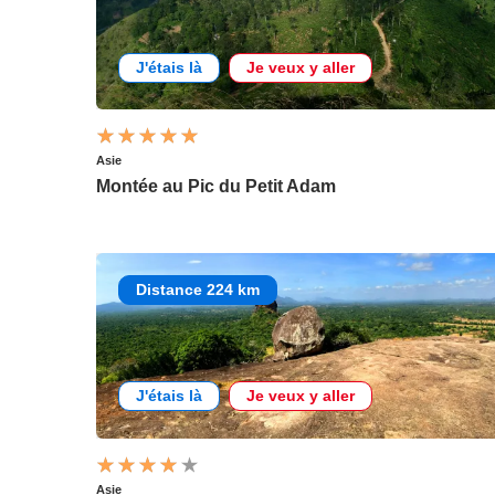
J'étais là
Je veux y aller
Asie
Montée au Pic du Petit Adam
Distance 224 km
J'étais là
Je veux y aller
Asie