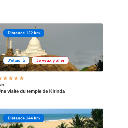
Distance 122 km
J'étais là
Je veux y aller
sie
ne visite du temple de Kirinda
Distance 144 km