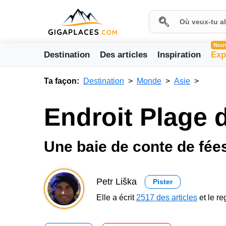
Nou
Destination
Des articles
Inspiration
Exp
Ta façon:
Destination
Monde
Asie
Endroit Plage
Une baie de conte de fée
Petr Liška
Pister
Elle a écrit
2517 des articles
et le r