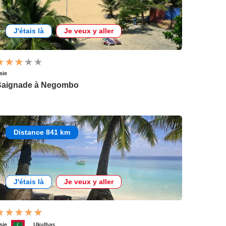
J'étais là
Je veux y aller
sie
Baignade à Negombo
Distance 841 km
J'étais là
Je veux y aller
sie
Ukulhas