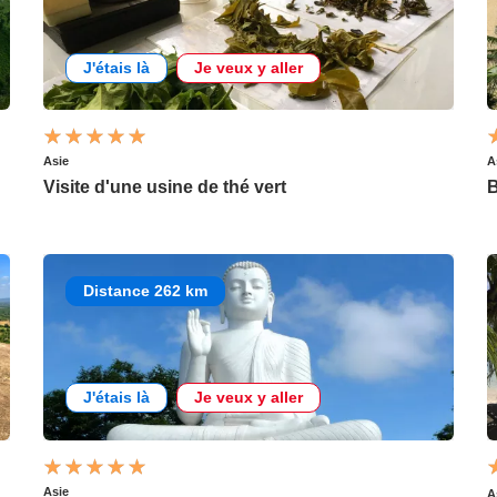
J'étais là
Je veux y aller
Asie
A
Visite d'une usine de thé vert
Distance 262 km
J'étais là
Je veux y aller
Asie
A