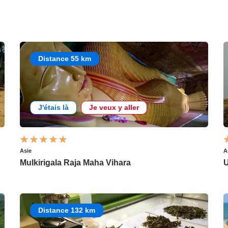
Distance 55 km
J'étais là
Je veux y aller
Asie
A
Mulkirigala Raja Maha Vihara
U
Distance 132 km