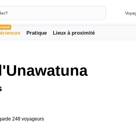
Voya
veauté
ériences
Pratique
Lieux à proximité
 d'Unawatuna
s
egarde 248 voyageurs