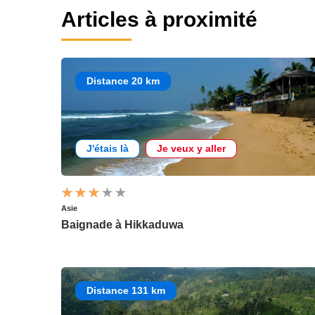
Articles à proximité
Distance 20 km
J'étais là
Je veux y aller
Asie
Baignade à Hikkaduwa
Distance 131 km