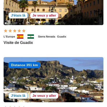
J'étais là
Je veux y aller
L'Europe
Sierra Nevada
Guadix
Visite de Guadix
Distance 351 km
J'étais là
Je veux y aller