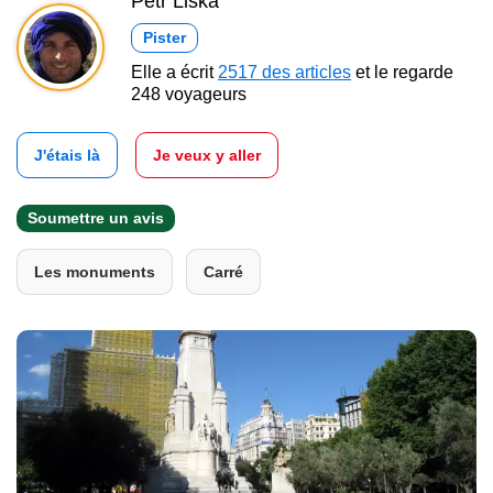
Petr Liška
Pister
Elle a écrit
2517 des articles
et le regarde
248 voyageurs
J'étais là
Je veux y aller
Soumettre un avis
Les monuments
Carré