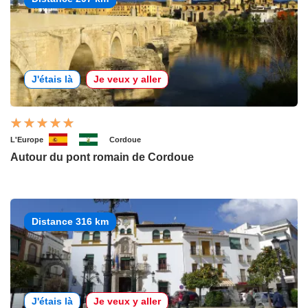
J'étais là
Je veux y aller
L'Europe
Cordoue
Autour du pont romain de Cordoue
Distance 316 km
J'étais là
Je veux y aller