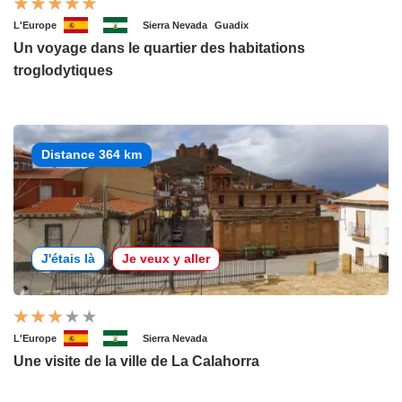
L'Europe
Sierra Nevada
Guadix
Un voyage dans le quartier des habitations
troglodytiques
Distance 364 km
J'étais là
Je veux y aller
L'Europe
Sierra Nevada
Une visite de la ville de La Calahorra