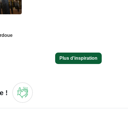
ordoue
Plus d'inspiration
e !