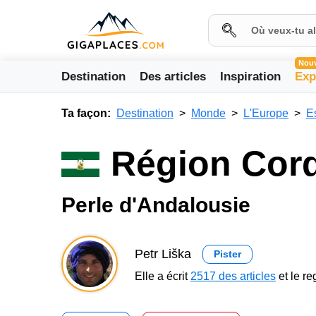
Nou
Destination
Des articles
Inspiration
Exp
Ta façon:
Destination
Monde
L'Europe
E
Région Cor
Perle d'Andalousie
Petr Liška
Pister
Elle a écrit
2517 des articles
et le r