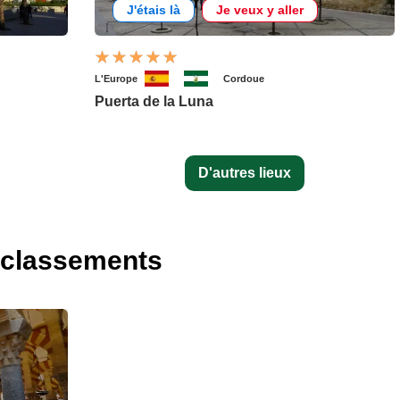
J'étais là
Je veux y aller
L'Europe
Cordoue
Puerta de la Luna
D'autres lieux
 classements