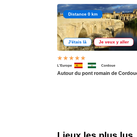
Distance 0 km
J'étais là
Je veux y aller
L'Europe
Cordoue
Autour du pont romain de Cordou
Lieux les plus lus