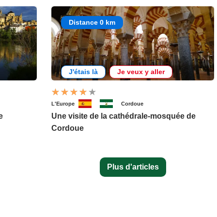
Distance 0 km
J'étais là
Je veux y aller
L'Europe
Cordoue
e
Une visite de la cathédrale-mosquée de
Cordoue
Plus d'articles