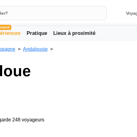
Voya
veauté
ériences
Pratique
Lieux à proximité
spagne
Andalousie
doue
egarde 248 voyageurs