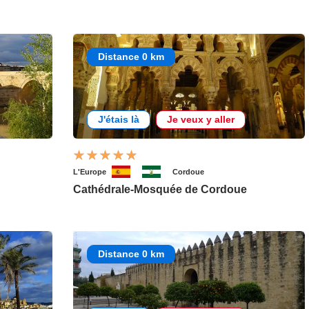
Distance 0 km
J'étais là
Je veux y aller
L'Europe
Cordoue
Cathédrale-Mosquée de Cordoue
Distance 0 km