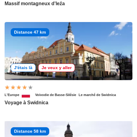
Massif montagneux d'leźa
Distance 47 km
J'étais là
Je veux y aller
L'Europe
Voïvodie de Basse-Silésie
Le marché de Swidnica
Voyage à Swidnica
Distance 58 km