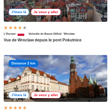
J'étais là
Je veux y aller
L'Europe
Voïvodie de Basse-Silésie
Wrocław
Vue de Wroclaw depuis le pont Pokutnice
Distance 2 km
J'étais là
Je veux y aller