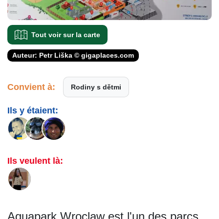
Tout voir sur la carte
Auteur: Petr Liška © gigaplaces.com
Convient à:
Rodiny s dětmi
Ils y étaient:
Ils veulent là:
Aquapark Wroclaw est l'un des parcs