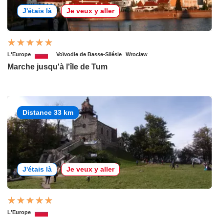
J'étais là
Je veux y aller
L'Europe
Voïvodie de Basse-Silésie
Wrocław
Marche jusqu'à l'île de Tum
Distance 33 km
J'étais là
Je veux y aller
L'Europe