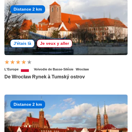
Distance 2 km
J'étais là
Je veux y aller
L'Europe
Voïvodie de Basse-Silésie
Wrocław
De Wrocław Rynek à Tumský ostrov
Distance 2 km