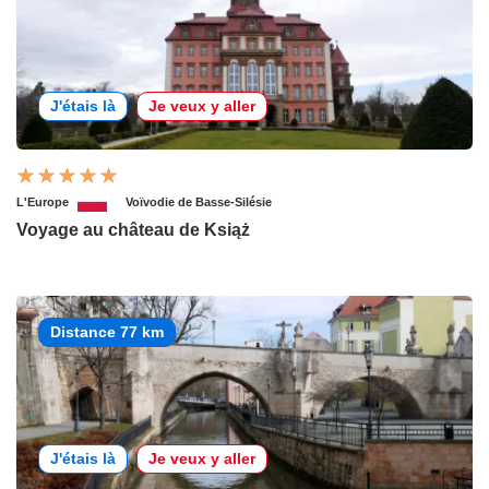
J'étais là
Je veux y aller
L'Europe
Voïvodie de Basse-Silésie
Voyage au château de Książ
Distance 77 km
J'étais là
Je veux y aller