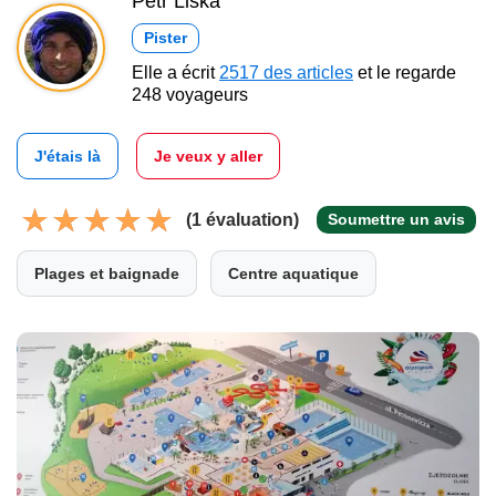
Petr Liška
Pister
Elle a écrit
2517 des articles
et le regarde
248 voyageurs
J'étais là
Je veux y aller
(1 évaluation)
Soumettre un avis
Plages et baignade
Centre aquatique