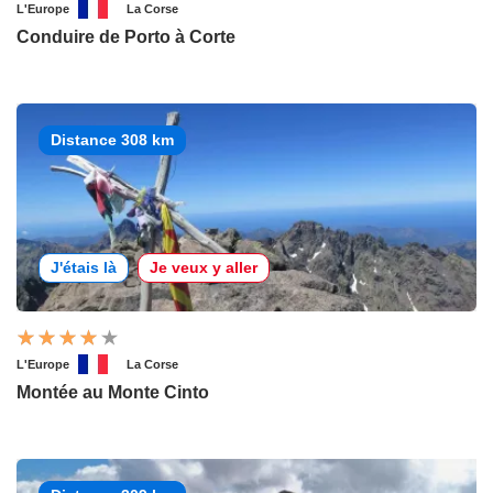
L'Europe
La Corse
Conduire de Porto à Corte
Distance 308 km
J'étais là
Je veux y aller
L'Europe
La Corse
Montée au Monte Cinto