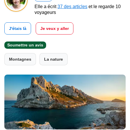
Elle a écrit
37 des articles
et le regarde 10
voyageurs
J'étais là
Je veux y aller
Soumettre un avis
Montagnes
La nature