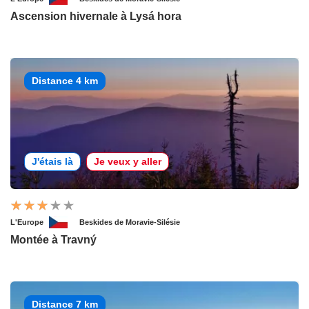
Ascension hivernale à Lysá hora
Distance 4 km
J'étais là
Je veux y aller
L'Europe
Beskides de Moravie-Silésie
Montée à Travný
Distance 7 km