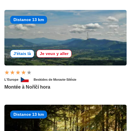
Distance 13 km
J'étais là
Je veux y aller
L'Europe
Beskides de Moravie-Silésie
Montée à Noříčí hora
Distance 13 km