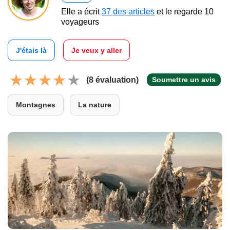
Elle a écrit
37 des articles
et le regarde 10
voyageurs
J'étais là
Je veux y aller
(8 évaluation)
Soumettre un avis
Montagnes
La nature