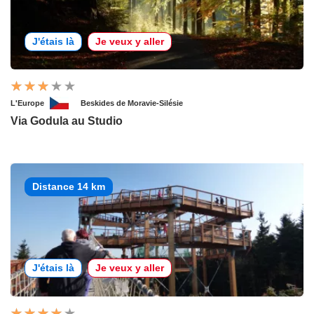
J'étais là
Je veux y aller
L'Europe
Beskides de Moravie-Silésie
Via Godula au Studio
Distance 14 km
J'étais là
Je veux y aller