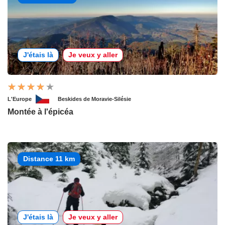
J'étais là
Je veux y aller
L'Europe
Beskides de Moravie-Silésie
Montée à l'épicéa
Distance 11 km
J'étais là
Je veux y aller