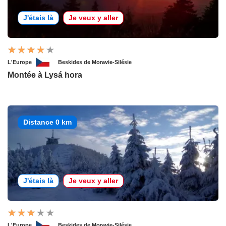
J'étais là
Je veux y aller
L'Europe
Beskides de Moravie-Silésie
Montée à Lysá hora
Distance 0 km
J'étais là
Je veux y aller
L'Europe
Beskides de Moravie-Silésie