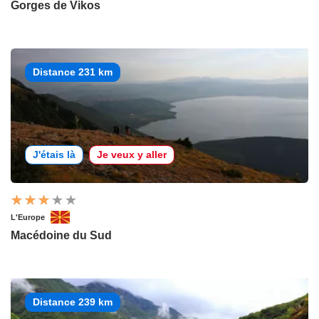
Gorges de Vikos
Distance 231 km
J'étais là
Je veux y aller
L'Europe
Macédoine du Sud
Distance 239 km