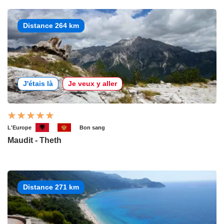
Distance 264 km
J'étais là
Je veux y aller
L'Europe
Bon sang
Maudit - Theth
Distance 271 km