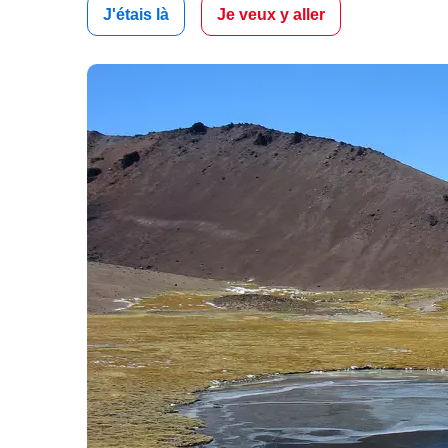
J'étais là
Je veux y aller