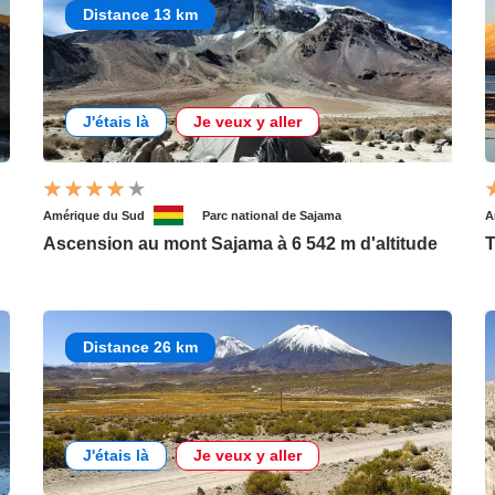
Distance 13 km
J'étais là
Je veux y aller
Amérique du Sud
Parc national de Sajama
A
Ascension au mont Sajama à 6 542 m d'altitude
T
Distance 26 km
J'étais là
Je veux y aller