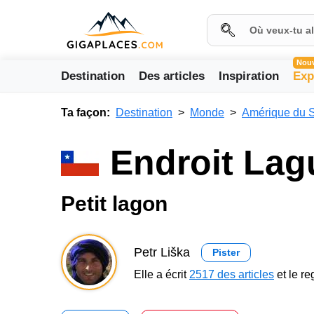
Nou
Destination
Des articles
Inspiration
Exp
Ta façon:
Destination
Monde
Amérique du 
Endroit Lag
Petit lagon
Petr Liška
Pister
Elle a écrit
2517 des articles
et le r