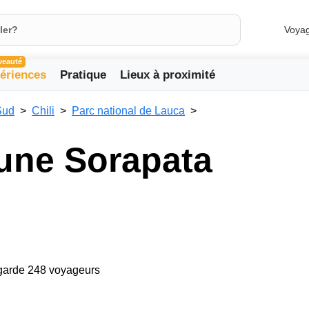
Voya
veauté
ériences
Pratique
Lieux à proximité
Sud
Chili
Parc national de Lauca
une Sorapata
egarde 248 voyageurs