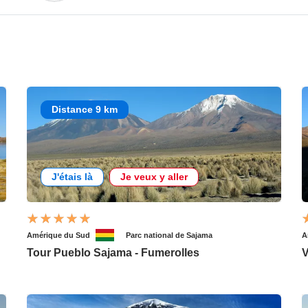
Distance 9 km
J'étais là
Je veux y aller
Amérique du Sud
Parc national de Sajama
A
Tour Pueblo Sajama - Fumerolles
V