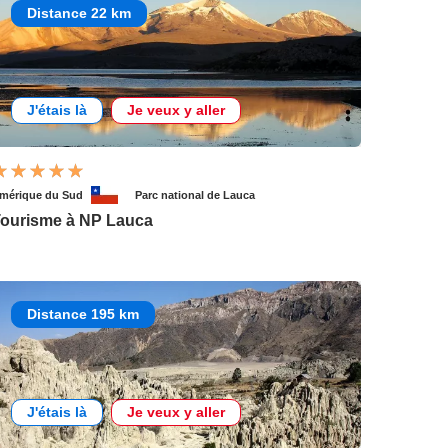
Distance 22 km
J'étais là
Je veux y aller
mérique du Sud
Parc national de Lauca
ourisme à NP Lauca
Distance 195 km
J'étais là
Je veux y aller