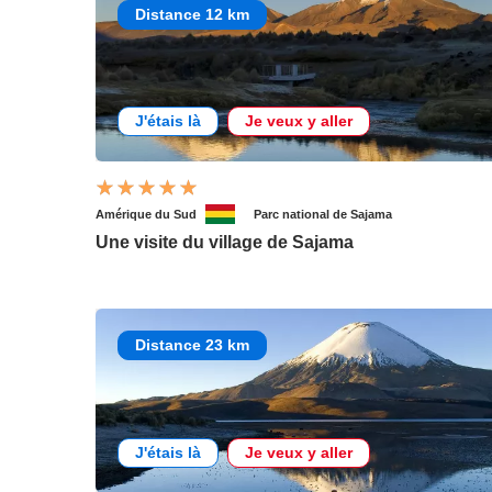
Distance 12 km
J'étais là
Je veux y aller
Amérique du Sud
Parc national de Sajama
Une visite du village de Sajama
Distance 23 km
J'étais là
Je veux y aller