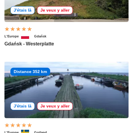
J'étais là
Je veux y aller
L'Europe
Gdańsk
Gdańsk - Westerplatte
Distance 352 km
J'étais là
Je veux y aller
L'Europe
Gotland