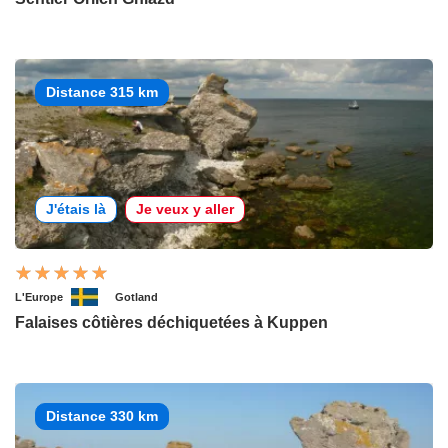
Distance 315 km
J'étais là
Je veux y aller
L'Europe
Gotland
Falaises côtières déchiquetées à Kuppen
Distance 330 km