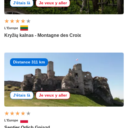
J'étais là
Je veux y aller
L'Europe
Kryžių kalnas - Montagne des Croix
Distance 311 km
J'étais là
Je veux y aller
L'Europe
Sentier Orlich Gniazd