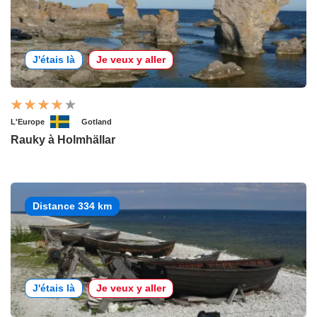
J'étais là
Je veux y aller
L'Europe
Gotland
Rauky à Holmhällar
Distance 334 km
J'étais là
Je veux y aller