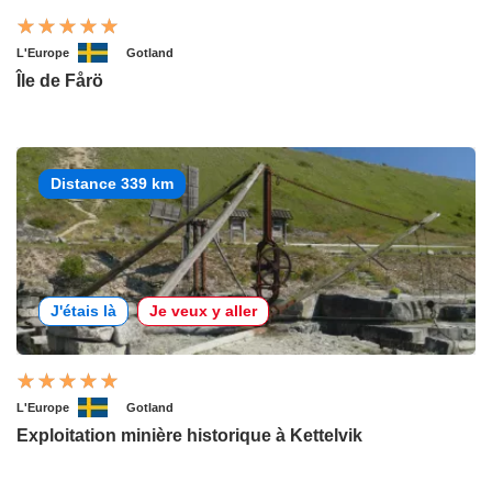
L'Europe
Gotland
Île de Fårö
Distance 339 km
J'étais là
Je veux y aller
L'Europe
Gotland
Exploitation minière historique à Kettelvik