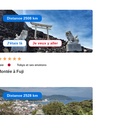
Distance 2508 km
J'étais là
Je veux y aller
sie
Tokyo et ses environs
ontée à Fuji
Distance 2528 km