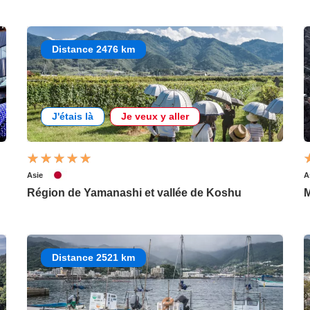
Distance 2476 km
J'étais là
Je veux y aller
Asie
A
Région de Yamanashi et vallée de Koshu
M
Distance 2521 km