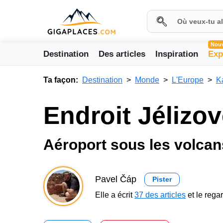
Nou
Destination
Des articles
Inspiration
Exp
Ta façon:
Destination
Monde
L'Europe
K
Endroit Jélizo
Aéroport sous les volcan
Pavel Čáp
Pister
Elle a écrit
37 des articles
et le reg