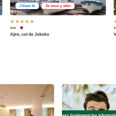
J'étais là
Je veux y aller
Asie
A
Ajiro, col de Jukoku
V
Remplissez également les informat