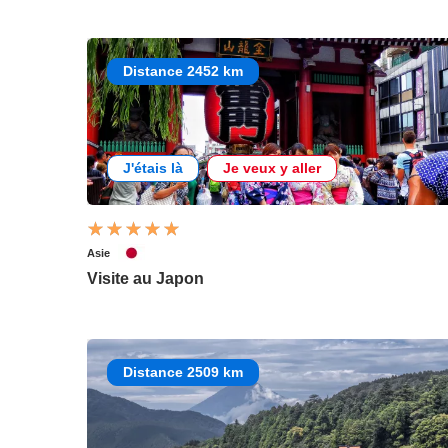
Distance 2452 km
J'étais là
Je veux y aller
Asie
Visite au Japon
Distance 2509 km