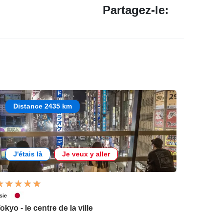
Partagez-le:
Distance 2435 km
J'étais là
Je veux y aller
sie
okyo - le centre de la ville