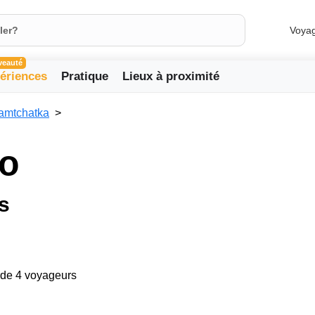
Voya
veauté
ériences
Pratique
Lieux à proximité
amtchatka
vo
s
arde 4 voyageurs