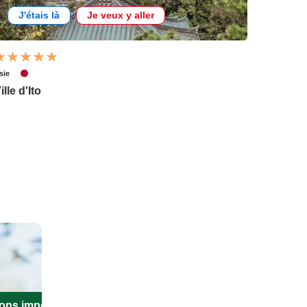
J'étais là
Je veux y aller
sie
ille d'Ito
ions importantes