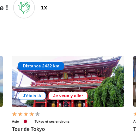
e !
1x
Distance 2432 km
J'étais là
Je veux y aller
Asie
Tokyo et ses environs
A
Tour de Tokyo
T