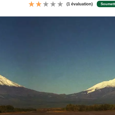
(1 évaluation)
Soumett