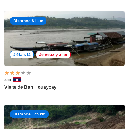
Distance 81 km
J'étais là
Je veux y aller
Asie
Visite de Ban Houayxay
Distance 125 km