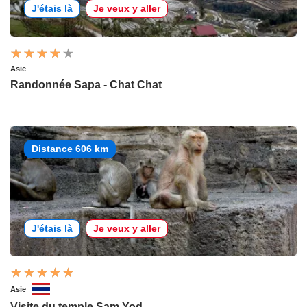
J'étais là
Je veux y aller
Asie
Randonnée Sapa - Chat Chat
Distance 606 km
J'étais là
Je veux y aller
Asie
Visite du temple Sam Yod