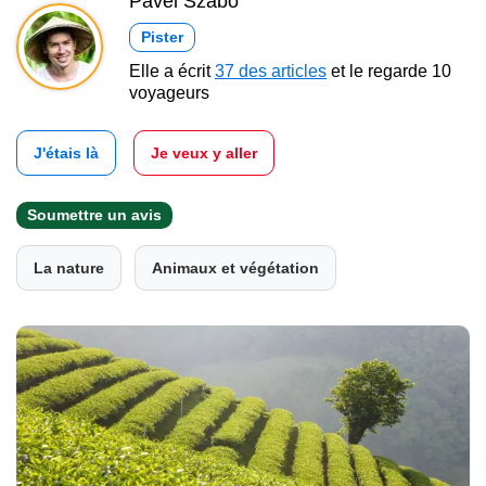
Pavel Szabo
Pister
Elle a écrit
37 des articles
et le regarde 10
voyageurs
J'étais là
Je veux y aller
Soumettre un avis
La nature
Animaux et végétation