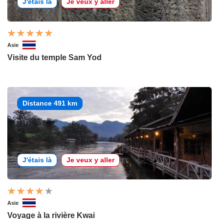
J'étais là
Je veux y aller
Asie
Visite du temple Sam Yod
Distance 491 km
J'étais là
Je veux y aller
Asie
Voyage à la rivière Kwai