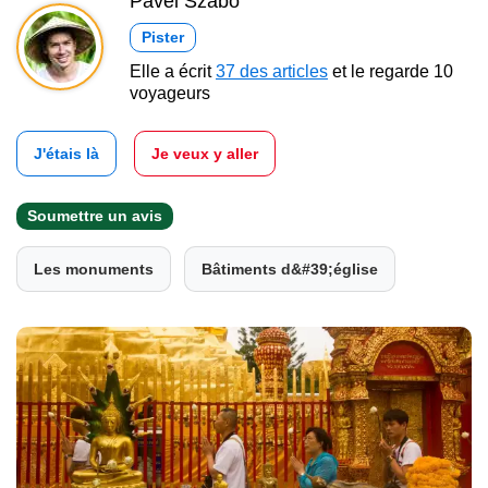
Pavel Szabo
Pister
Elle a écrit
37 des articles
et le regarde 10
voyageurs
J'étais là
Je veux y aller
Soumettre un avis
Les monuments
Bâtiments d&#39;église