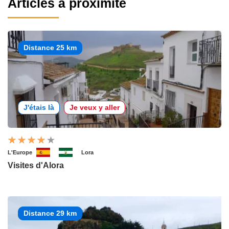
Articles à proximité
Distance 25 km
J'étais là
Je veux y aller
L'Europe
Lora
Visites d'Alora
Distance 29 km