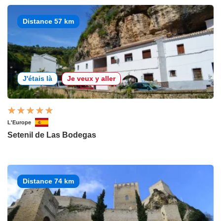
Distance 57 km
J'étais là
Je veux y aller
L'Europe
Setenil de Las Bodegas
Distance 74 km