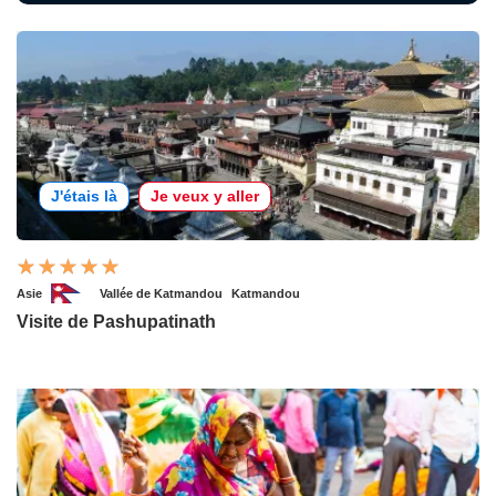
J'étais là
Je veux y aller
Asie
Vallée de Katmandou
Katmandou
Visite de Pashupatinath