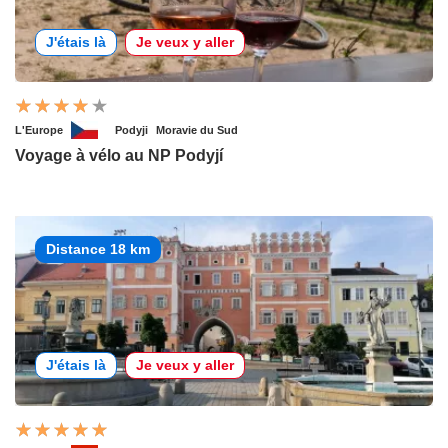
J'étais là
Je veux y aller
L'Europe
Podyji
Moravie du Sud
Voyage à vélo au NP Podyjí
Distance 18 km
J'étais là
Je veux y aller