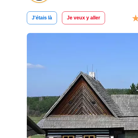
J'étais là
Je veux y aller