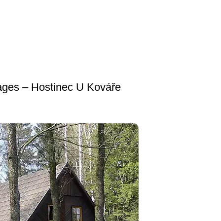
bages – Hostinec U Kováře