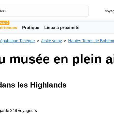
Voya
veauté
ériences
Pratique
Lieux à proximité
épublique Tchèque
árské vrchy
Hautes Terres de Bohêm
u musée en plein a
dans les Highlands
egarde 248 voyageurs