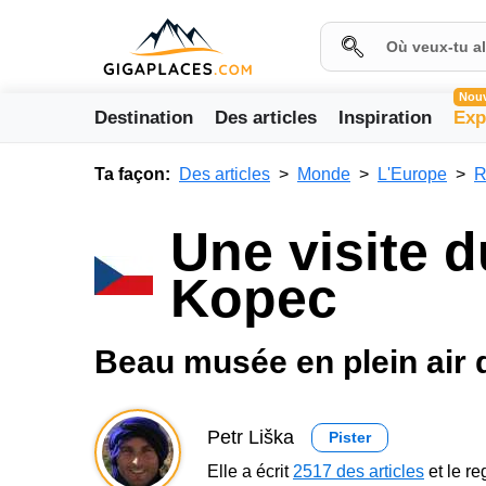
Nou
Destination
Des articles
Inspiration
Exp
Ta façon:
Des articles
Monde
L'Europe
R
Une visite d
Kopec
Beau musée en plein air 
Petr Liška
Pister
Elle a écrit
2517 des articles
et le r