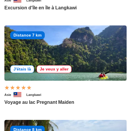
Asie
Langkawi
Excursion d'île en île à Langkawi
Distance 7 km
J'étais là
Je veux y aller
Asie
Langkawi
Voyage au lac Pregnant Maiden
Distance 8 km