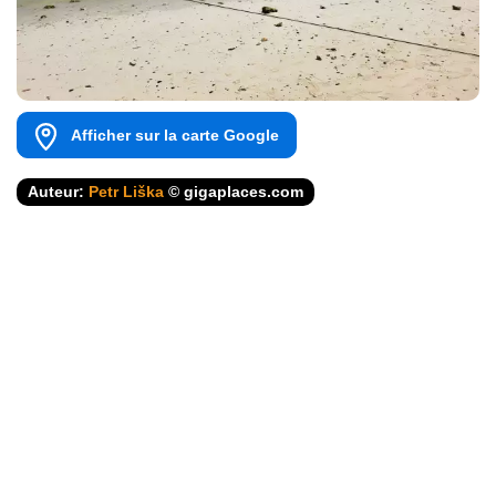
Afficher sur la carte Google
Auteur:
Petr Liška
© gigaplaces.com