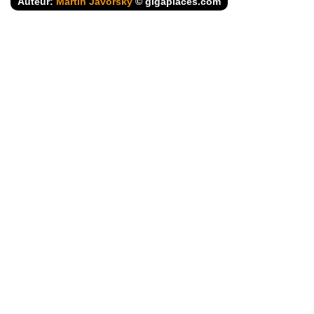
Auteur:
Martin Javorský
© gigaplaces.com