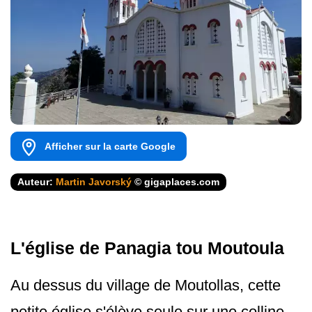
Afficher sur la carte Google
Auteur:
Martin Javorský
© gigaplaces.com
L'église de Panagia tou Moutoula
Au dessus du village de Moutollas, cette
petite église s'élève seule sur une colline