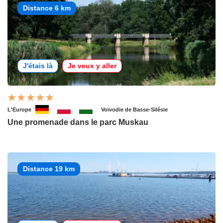
Distance 6 km
J'étais là
Je veux y aller
L'Europe
Voïvodie de Basse-Silésie
Une promenade dans le parc Muskau
Distance 19 km