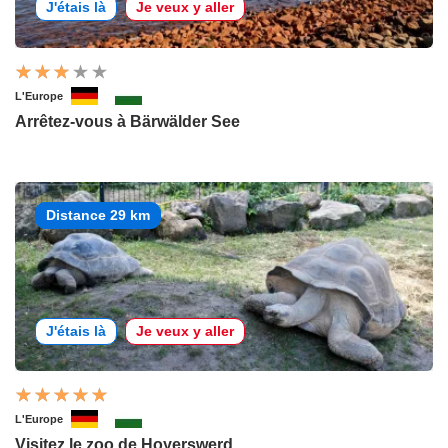
J'étais là
Je veux y aller
L'Europe
Arrêtez-vous à Bärwälder See
Distance 29 km
J'étais là
Je veux y aller
L'Europe
Visitez le zoo de Hoyerswerd