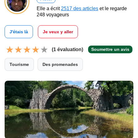
Elle a écrit
2517 des articles
et le regarde
248 voyageurs
J'étais là
Je veux y aller
(1 évaluation)
Soumettre un avis
Tourisme
Des promenades