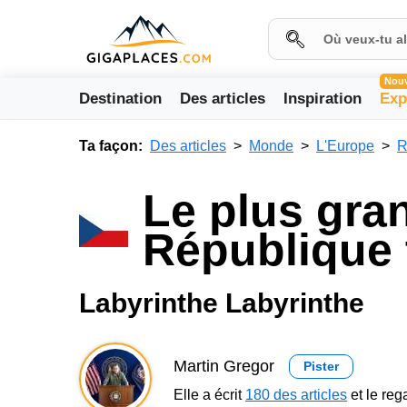
Nou
Destination
Des articles
Inspiration
Exp
Ta façon:
Des articles
Monde
L'Europe
R
Le plus gran
République
Labyrinthe Labyrinthe
Martin Gregor
Pister
Elle a écrit
180 des articles
et le re