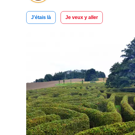
J'étais là
Je veux y aller