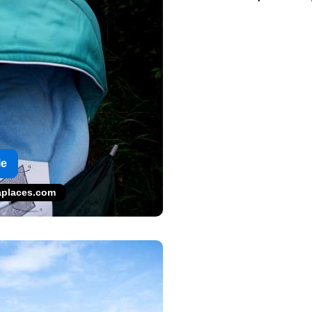
le
gaplaces.com