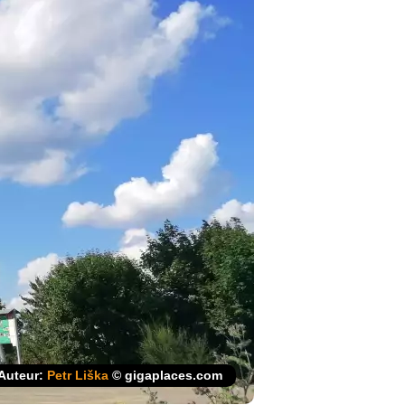
Auteur:
Petr Liška
© gigaplaces.com