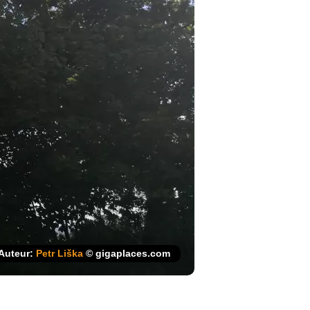
Auteur:
Petr Liška
© gigaplaces.com