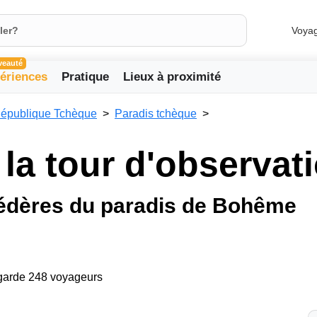
Voya
veauté
ériences
Pratique
Lieux à proximité
épublique Tchèque
Paradis tchèque
 la tour d'observat
védères du paradis de Bohême
egarde 248 voyageurs