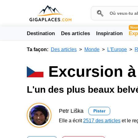
Nou
Destination
Des articles
Inspiration
Exp
Ta façon:
Des articles
Monde
L'Europe
R
Excursion à
L'un des plus beaux bel
Petr Liška
Pister
Elle a écrit
2517 des articles
et le r