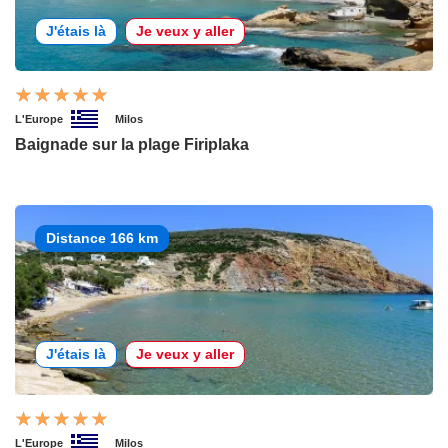
J'étais là
Je veux y aller
L'Europe
Milos
Baignade sur la plage Firiplaka
Distance 166 km
J'étais là
Je veux y aller
L'Europe
Milos