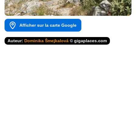
Afficher sur la carte Google
Auteur:
Dominika Šmejkalová
© gigaplaces.com