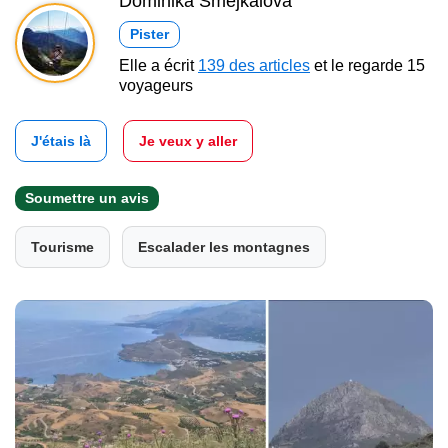
Dominika Šmejkalová
Pister
Elle a écrit
139 des articles
et le regarde 15
voyageurs
J'étais là
Je veux y aller
Soumettre un avis
Tourisme
Escalader les montagnes