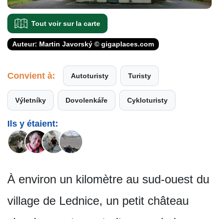
Tout voir sur la carte
Auteur: Martin Javorský © gigaplaces.com
Convient à:
Autoturisty
Turisty
Výletníky
Dovolenkáře
Cykloturisty
Ils y étaient:
À environ un kilomètre au sud-ouest du
village de Lednice, un petit château