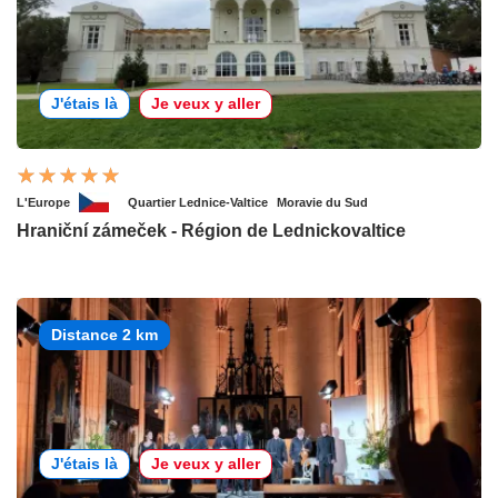
J'étais là
Je veux y aller
L'Europe
Quartier Lednice-Valtice
Moravie du Sud
Hraniční zámeček - Région de Lednickovaltice
Distance 2 km
J'étais là
Je veux y aller