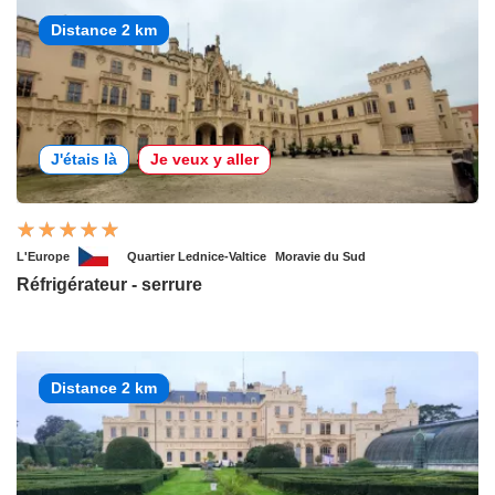
Distance 2 km
J'étais là
Je veux y aller
L'Europe
Quartier Lednice-Valtice
Moravie du Sud
Réfrigérateur - serrure
Distance 2 km