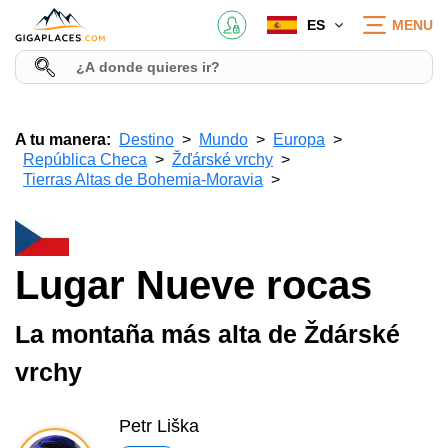
ES
MENU
A tu manera:
Destino
Mundo
Europa
República Checa
Žďárské vrchy
Tierras Altas de Bohemia-Moravia
Lugar Nueve rocas
La montaña más alta de Ždárské
vrchy
Petr Liška