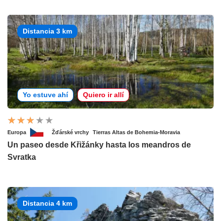
Distancia 3 km
Yo estuve ahí
Quiero ir allí
Europa
Žďárské vrchy
Tierras Altas de Bohemia-Moravia
Un paseo desde Křižánky hasta los meandros de
Svratka
Distancia 4 km