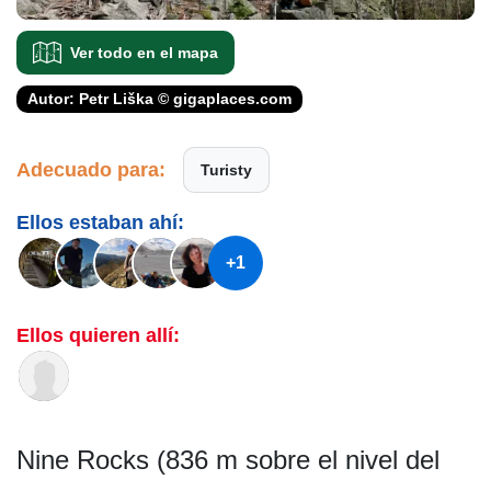
Ver todo en el mapa
Autor: Petr Liška © gigaplaces.com
Adecuado para:
Turisty
Ellos estaban ahí:
+1
Ellos quieren allí:
Nine Rocks (836 m sobre el nivel del