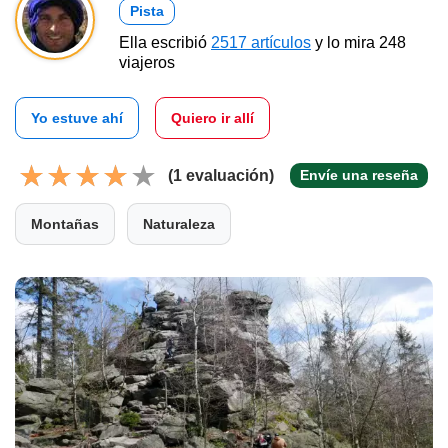
Pista
Ella escribió
2517 artículos
y lo mira 248
viajeros
Yo estuve ahí
Quiero ir allí
(1 evaluación)
Envíe una reseña
Montañas
Naturaleza