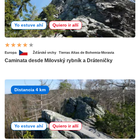
Yo estuve ahí
Quiero ir allí
Europa
Žďárské vrchy
Tierras Altas de Bohemia-Moravia
Caminata desde Milovský rybník a Dráteničky
Distancia 4 km
Yo estuve ahí
Quiero ir allí