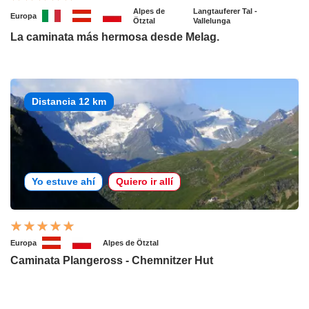
Alpes de
Langtauferer Tal -
Europa
Ötztal
Vallelunga
La caminata más hermosa desde Melag.
Distancia 12 km
Yo estuve ahí
Quiero ir allí
Europa
Alpes de Ötztal
Caminata Plangeross - Chemnitzer Hut