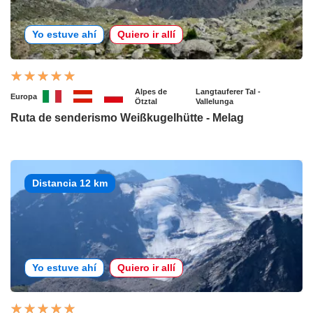
Yo estuve ahí
Quiero ir allí
Alpes de
Langtauferer Tal -
Europa
Ötztal
Vallelunga
Ruta de senderismo Weißkugelhütte - Melag
Distancia 12 km
Yo estuve ahí
Quiero ir allí