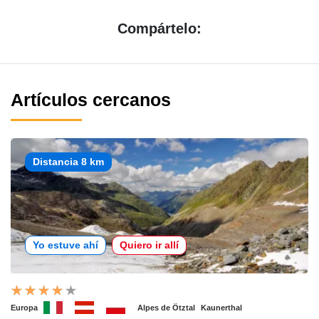
Compártelo:
Artículos cercanos
Distancia 8 km
Yo estuve ahí
Quiero ir allí
Europa
Alpes de Ötztal
Kaunerthal