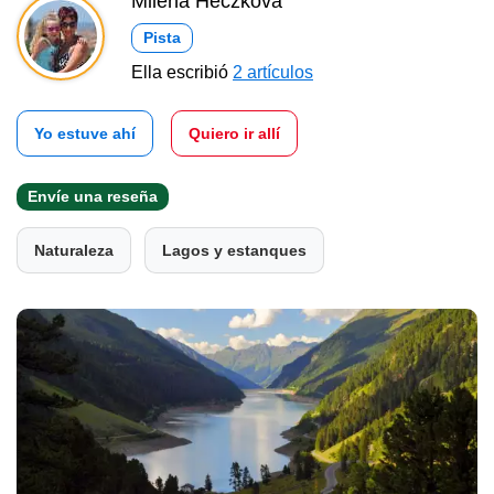
Milena Heczková
Pista
Ella escribió
2 artículos
Yo estuve ahí
Quiero ir allí
Envíe una reseña
Naturaleza
Lagos y estanques