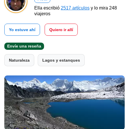
Ella escribió
2517 artículos
y lo mira 248
viajeros
Yo estuve ahí
Quiero ir allí
Envíe una reseña
Naturaleza
Lagos y estanques