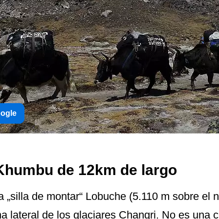
oogle
 Khumbu de 12km de largo
 „silla de montar“ Lobuche (5.110 m sobre el n
 lateral de los glaciares Changri. No es una c