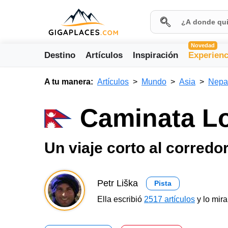
Novedad
Destino
Artículos
Inspiración
Experienc
A tu manera:
Artículos
Mundo
Asia
Nepa
Caminata L
Un viaje corto al corredo
Petr Liška
Pista
Ella escribió
2517 artículos
y lo mir