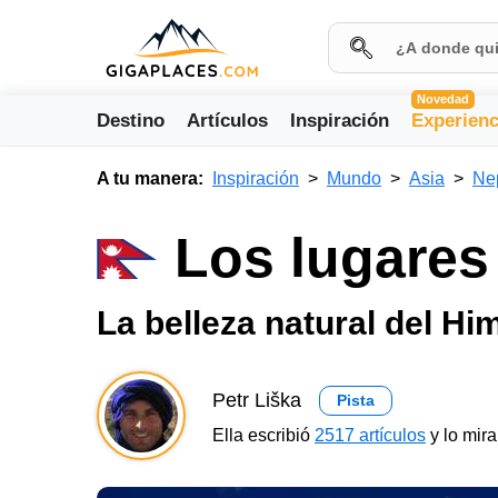
Novedad
Destino
Artículos
Inspiración
Experienc
A tu manera:
Inspiración
Mundo
Asia
Ne
Los lugares
La belleza natural del Hi
Petr Liška
Pista
Ella escribió
2517 artículos
y lo mir