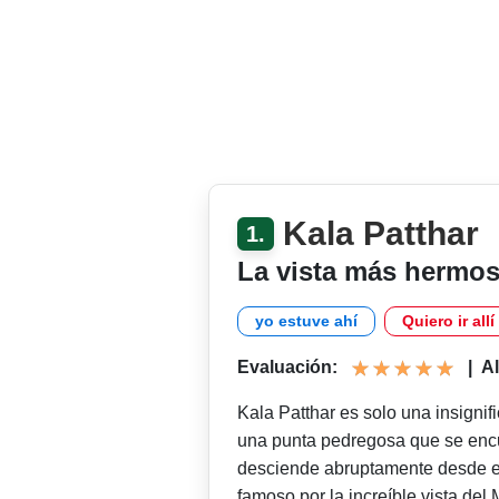
Kala Patthar
1.
La vista más hermo
yo estuve ahí
Quiero ir allí
Evaluación:
|
Al
Kala Patthar es solo una insignif
una punta pedregosa que se encu
desciende abruptamente desde e
famoso por la increíble vista del