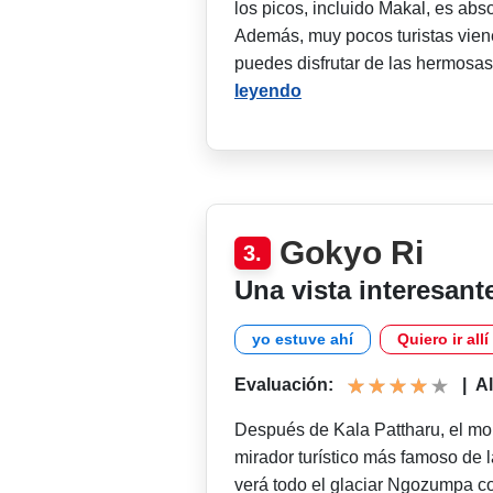
los picos, incluido Makal, es ab
Además, muy pocos turistas vien
puedes disfrutar de las hermosas
leyendo
Gokyo Ri
3.
Una vista interesant
yo estuve ahí
Quiero ir allí
Evaluación:
|
Al
Después de Kala Pattharu, el mo
mirador turístico más famoso de
verá todo el glaciar Ngozumpa co