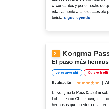
circundantes y por el hecho de q
relativamente alta, es accesible 
turista.
sigue leyendo
Kongma Pass
2.
El paso más hermo
yo estuve ahí
Quiero ir allí
Evaluación:
|
Al
El Kongma la Pass (5.528 m sobre
Lobuche con Chhukhung, es uno d
hermosos que puedes cruzar en l