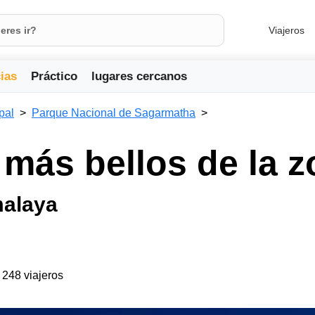
Viajeros
ias
Práctico
lugares cercanos
pal
Parque Nacional de Sagarmatha
 más bellos de la z
malaya
a 248 viajeros