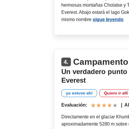
hermosas montañas Cholatse y Ta
Everest. Abajo estará el lago Go
mismo nombre
sigue leyendo
Campamento 
4.
Un verdadero punto 
Everest
yo estuve ahí
Quiero ir allí
Evaluación:
|
Al
Directamente en el glaciar Khumb
aproximadamente 5280 m sobre el