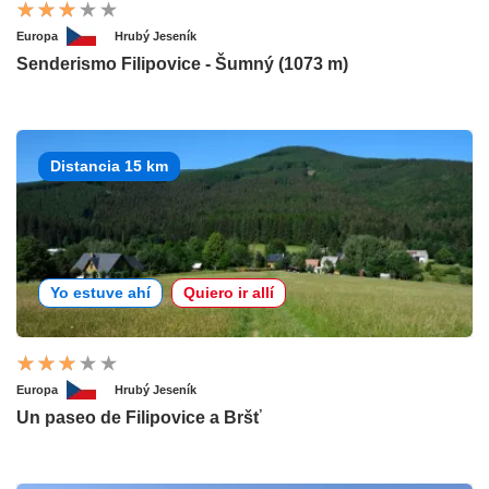
Europa
Hrubý Jeseník
Senderismo Filipovice - Šumný (1073 m)
Distancia 15 km
Yo estuve ahí
Quiero ir allí
Europa
Hrubý Jeseník
Un paseo de Filipovice a Bršť