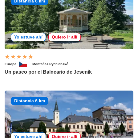
Distancia 6 km
Yo estuve ahí
Quiero ir allí
Europa
Montañas Rychlebské
Un paseo por el Balneario de Jeseník
Distancia 6 km
Yo estuve ahí
Quiero ir allí