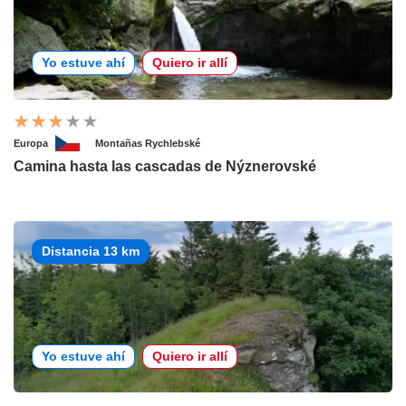
Yo estuve ahí
Quiero ir allí
Europa
Montañas Rychlebské
Camina hasta las cascadas de Nýznerovské
Distancia 13 km
Yo estuve ahí
Quiero ir allí