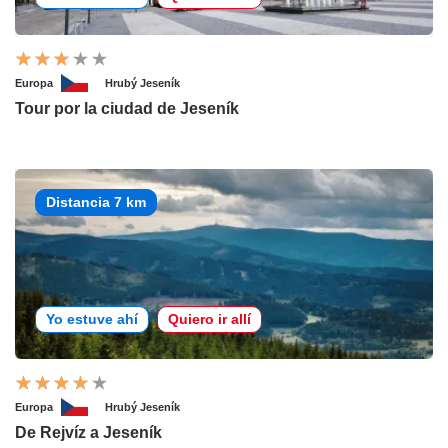
Europa
Hrubý Jeseník
Tour por la ciudad de Jeseník
Distancia 7 km
Yo estuve ahí
Quiero ir allí
Europa
Hrubý Jeseník
De Rejvíz a Jeseník