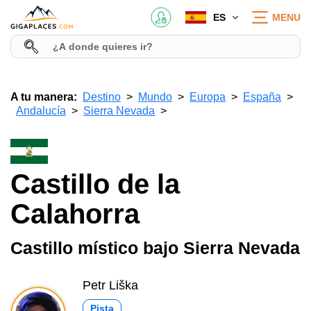
ES
MENU
A tu manera:
Destino
Mundo
Europa
España
Andalucía
Sierra Nevada
Castillo de la
Calahorra
Castillo místico bajo Sierra Nevada
Petr Liška
Pista