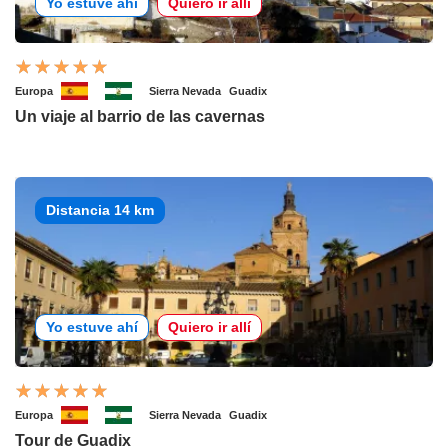
Yo estuve ahí
Quiero ir allí
Europa
Sierra Nevada
Guadix
Un viaje al barrio de las cavernas
Distancia 14 km
Yo estuve ahí
Quiero ir allí
Europa
Sierra Nevada
Guadix
Tour de Guadix