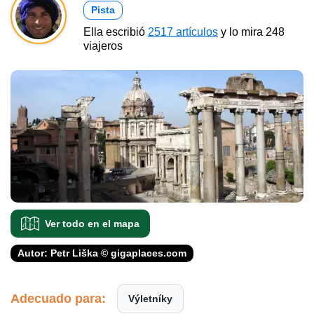
Pista
Ella escribió
2517 artículos
y lo mira 248
viajeros
Ver todo en el mapa
Autor: Petr Liška © gigaplaces.com
Adecuado para:
Výletníky