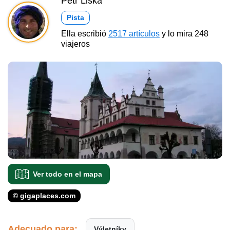
Petr Liška
Pista
Ella escribió
2517 artículos
y lo mira 248
viajeros
Ver todo en el mapa
© gigaplaces.com
Adecuado para:
Výletníky