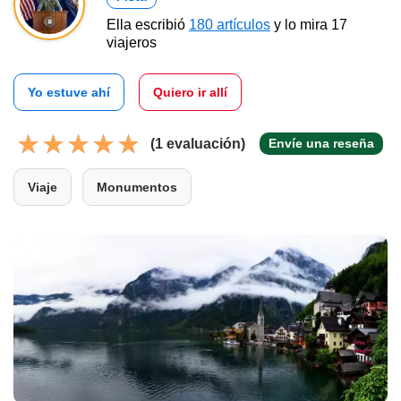
Ella escribió
180 artículos
y lo mira 17
viajeros
Yo estuve ahí
Quiero ir allí
(1 evaluación)
Envíe una reseña
Viaje
Monumentos