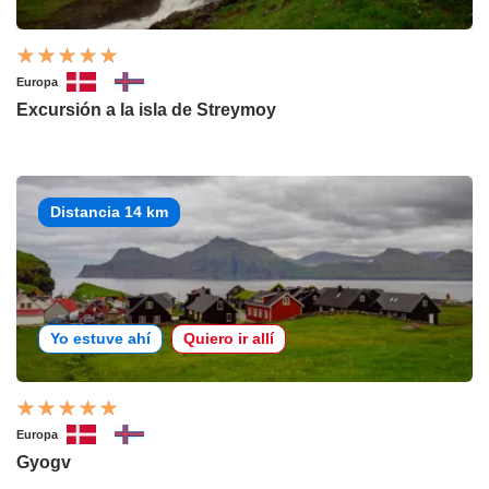
Europa
Excursión a la isla de Streymoy
Distancia 14 km
Yo estuve ahí
Quiero ir allí
Europa
Gyogv