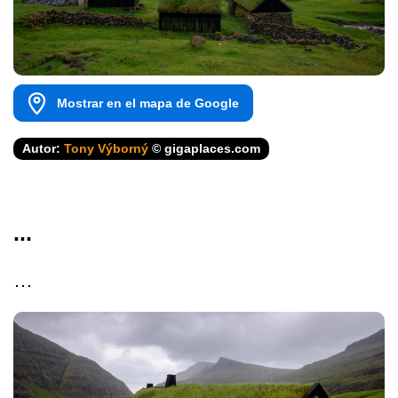
Mostrar en el mapa de Google
Autor:
Tony Výborný
© gigaplaces.com
...
…