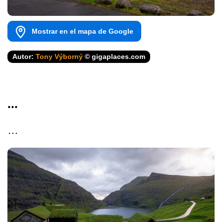
Mostrar en el mapa de Google
Autor:
Tony Výborný
© gigaplaces.com
...
…