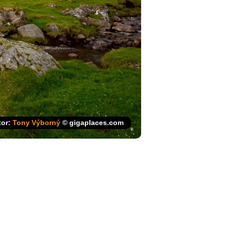
tor:
Tony Výborný
© gigaplaces.com