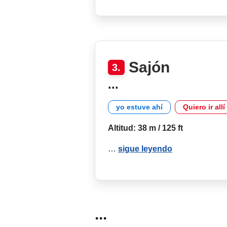
Sajón
3.
...
yo estuve ahí
Quiero ir allí
Altitud: 38 m / 125 ft
…
sigue leyendo
...