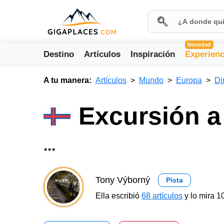
Novedad
Destino
Artículos
Inspiración
Experienc
A tu manera:
Artículos
Mundo
Europa
Di
Excursión a
...
Tony Výborný
Pista
Ella escribió
68 artículos
y lo mira 1