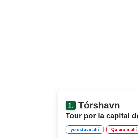
Tórshavn
1.
Tour por la capital d
yo estuve ahí
Quiero ir allí