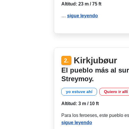
Altitud: 23 m / 75 ft
…
sigue leyendo
Kirkjubøur
2.
El pueblo más al sur 
Streymoy.
yo estuve ahí
Quiero ir allí
Altitud: 3 m / 10 ft
Para los feroeses, este pueblo es
sigue leyendo