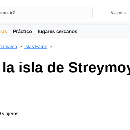
Viajeros
ias
Práctico
lugares cercanos
namarca
Islas Faroe
 la isla de Streymo
0 viajeros