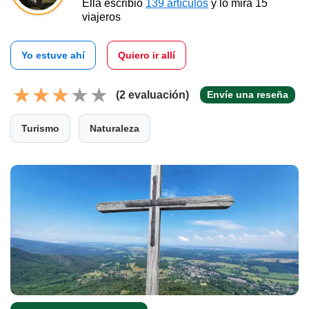
Ella escribió
139 artículos
y lo mira 15
viajeros
Yo estuve ahí
Quiero ir allí
(2 evaluación)
Envíe una reseña
Turismo
Naturaleza