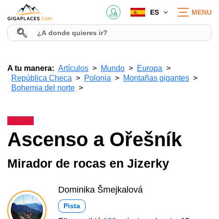
ES
MENU
A tu manera:
Artículos
Mundo
Europa
República Checa
Polonia
Montañas gigantes
Bohemia del norte
Ascenso a Ořešník
Mirador de rocas en Jizerky
Dominika Šmejkalová
Pista