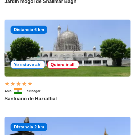
Jardín mogol de Shalimar Bagh
Distancia 6 km
Yo estuve ahí
Quiero ir allí
Asia
Srinagar
Santuario de Hazratbal
Distancia 2 km