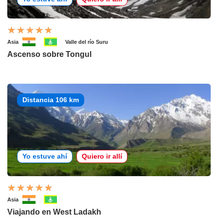
Asia
Valle del río Suru
Ascenso sobre Tongul
Distancia 106 km
Yo estuve ahí
Quiero ir allí
Asia
Viajando en West Ladakh