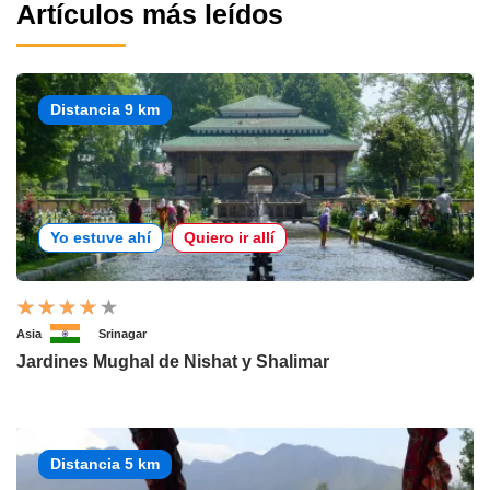
Artículos más leídos
Distancia 9 km
Yo estuve ahí
Quiero ir allí
Asia
Srinagar
Jardines Mughal de Nishat y Shalimar
Distancia 5 km