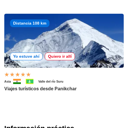
Distancia 108 km
Yo estuve ahí
Quiero ir allí
Asia
Valle del río Suru
Viajes turísticos desde Panikchar