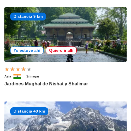
Distancia 9 km
Yo estuve ahí
Quiero ir allí
Asia
Srinagar
Jardines Mughal de Nishat y Shalimar
Distancia 49 km