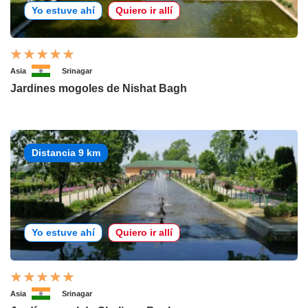
Yo estuve ahí
Quiero ir allí
Asia
Srinagar
Jardines mogoles de Nishat Bagh
Distancia 9 km
Yo estuve ahí
Quiero ir allí
Asia
Srinagar