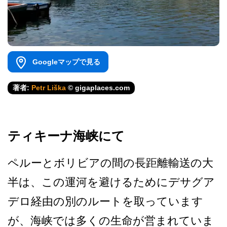
Googleマップで見る
著者:
Petr Liška
© gigaplaces.com
ティキーナ海峡にて
ペルーとボリビアの間の長距­離輸送の大
半は、この運河を避けるためにデサグア
デ­ロ経由の別のルートを取っています
が、海峡では多く­の生命が営まれていま