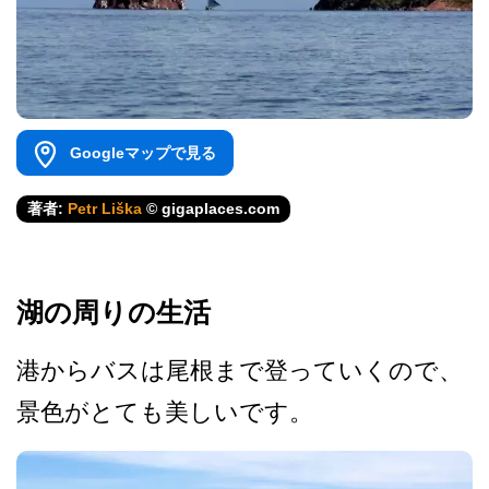
Googleマップで見る
著者:
Petr Liška
© gigaplaces.com
湖の周りの生活
港からバスは尾根まで登って­いくので、
景色がとても美しいです。