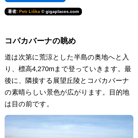
著者:
Petr Liška
© gigaplaces.com
コパカバーナの眺め
道は次第に荒涼とした半島の­奥地へと入
り、標高4,270mまで登っていきます­。最
後に、隣接する展望丘陵とコパカバーナ
の素晴ら­しい景色が広がります。目的地
は目の前です。