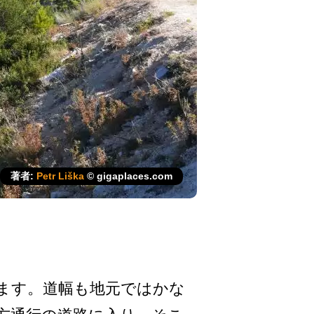
著者:
Petr Liška
© gigaplaces.com
ます。道幅­も地元ではかな