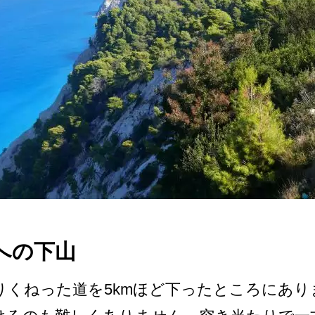
への下山
く­ねった道を5kmほど下ったところにあり