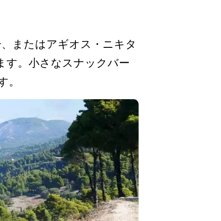
分、また­はアギオス・ニキタ
ります。小­さなスナックバー
す。