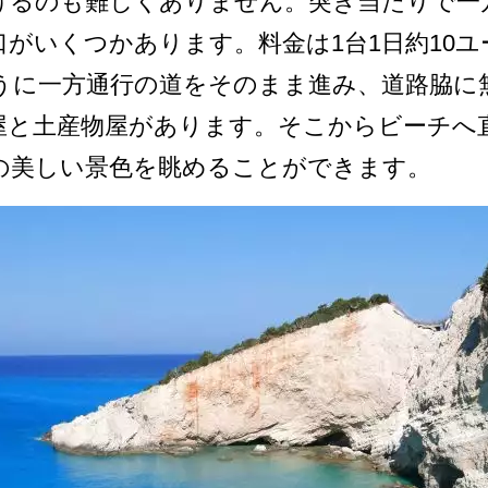
るのも難し­くありません。突き当たりで一
がいくつかあります。­料金は1台1日約10
うに一方通行の道をそのまま進­み、道路脇
屋と土産物屋があります。そこからビーチへ
の­美しい景色を眺めることができます。