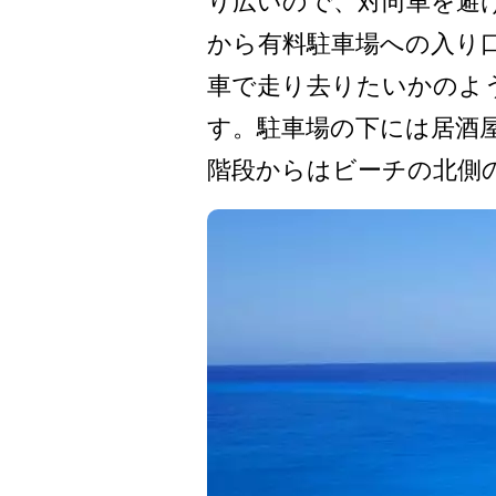
り広いので、対向車を避け
から有料駐車場への入り口
車­で走り去りたいかのよ
す。駐車場の下­には居酒
階段からはビーチの北側