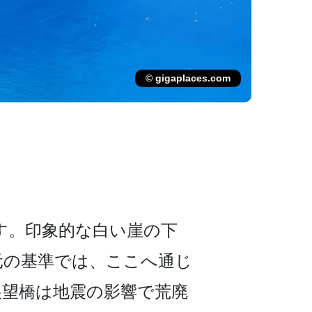
© gigaplaces.com
。印象的な白い崖­の下
元の基準では、ここへ通じ
望­橋は地震の影響で荒廃