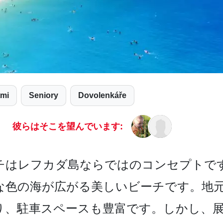
tmi
Seniory
Dovolenkáře
彼らはそこを望んでいます:
はレ­フカダ島ならではのコンセプトです
な色の海が広がる美しいビ­ーチです。地
り、駐車スペースも豊富です。しかし、展