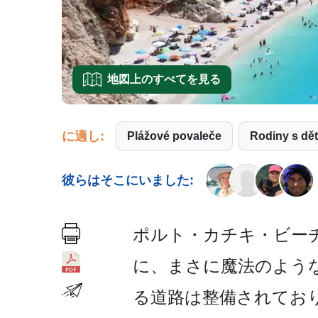
地図上のすべてを見る
に適し:
Plážové povaleče
Rodiny s dě
彼らはそこにいました:
ポルト・カチキ・ビーチ
に、まさに魔法のよう
る道路は整備­されてお