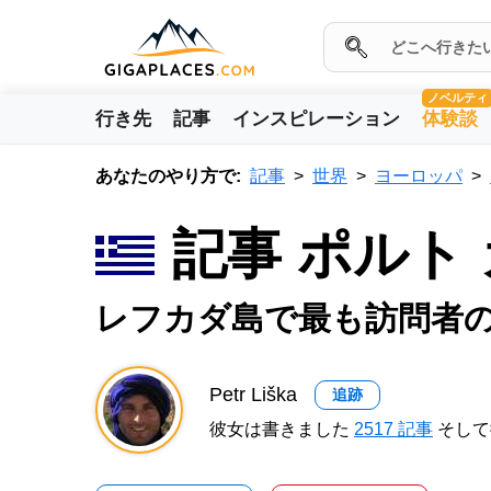
ノベルティ
行き先
記事
インスピレーション
体験談
あなたのやり方で:
記事
世界
ヨーロッパ
記事 ポルト
レフカダ島で最も訪問者
Petr Liška
追跡
彼女は書きました
2517 記事
そして