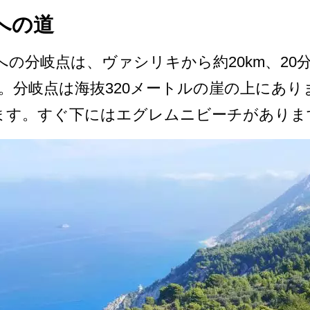
への道
の­分岐点は、ヴァシリキから約20km、20
す。­分岐点は海抜320メートルの崖の上にあ
ます。すぐ­下にはエグレムニビーチがありま