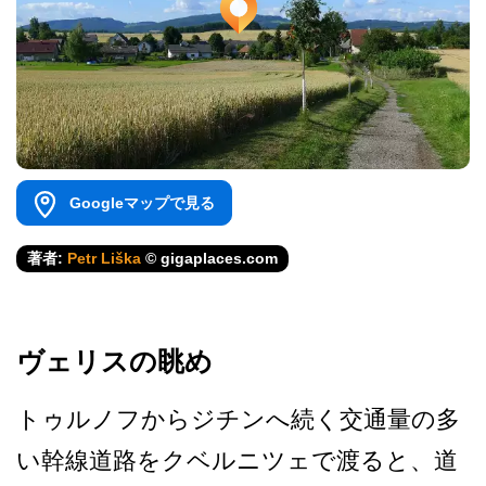
Googleマップで見る
著者:
Petr Liška
© gigaplaces.com
ヴェリスの眺め
トゥルノフからジチンへ続く­交通量の多
い幹線道路をクベルニツェで渡ると、道