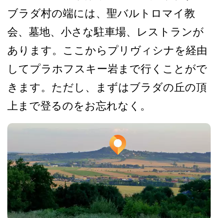
ブ­ラダ村の端には、聖バルトロマイ教
会、墓地、小さな­駐車場、レストランが
あります。ここからプリヴィシ­ナを経由
してプラホフスキー岩まで行くことがで
きま­す。ただし、まずはブラダの丘の頂
上まで登るのをお­忘れなく。