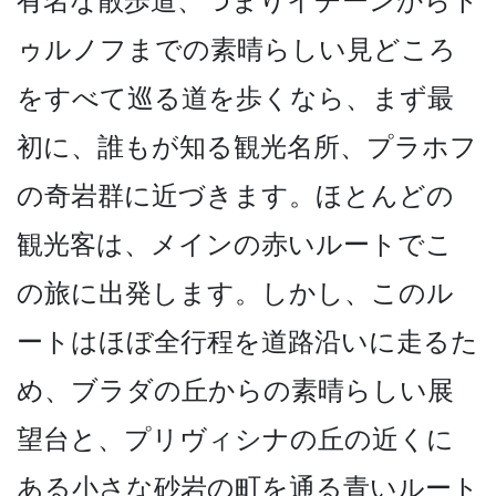
有名な散歩道、つまりイチーンからト
ゥルノフ­までの素晴らしい見どころ
をすべて巡る道を歩くなら­、まず最
初に、誰もが知る観光名所、プラホフ
の奇岩­群に近づきます。ほとんどの
観光客は、メインの赤い­ルートでこ
の旅に出発します。しかし、このル
ートは­ほぼ全行程を道路沿いに走るた
め、ブラダの丘からの­素晴らしい展
望台と、プリヴィシナの丘の近くに
ある­小さな砂岩の町を通る青いルート