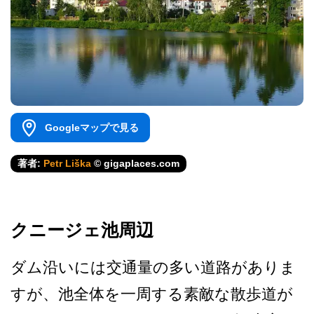
Googleマップで見る
著者:
Petr Liška
© gigaplaces.com
クニージェ池周辺
ダム沿いには交通量の多い道­路がありま
すが、池全体を一周する素敵な散歩道が