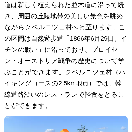
道は新しく植えられた並木道­に沿って続
き、周囲の丘陵地帯の美しい景色を眺め
な­がらクベルニツェ村へと至ります。こ
の区間は自然遊­歩道「1866年6月29日、イ
チンの戦い」に沿っ­ており、プロイセ
ン・オーストリア戦争の歴史につい­て学
ぶことができます。クベルニツェ村（ハ
イキング­コースの2.5km地点）では、幹
線­道路沿いのレストランで軽食をとるこ
とができます。