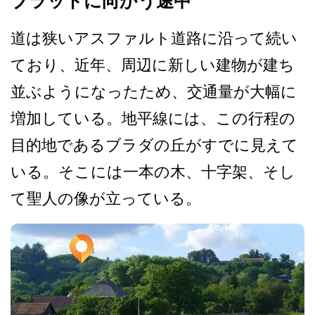
ブラッドに向かう途中
道は狭いアスファルト道路に­沿って続い
ており、近年、周辺に新しい建物が建ち
並­ぶようになったため、交通量が大幅に
増加している。­地平線には、この行程の
目的地であるブラダの丘がす­でに見えて
いる。そこには一本の木、十字架、そし
て­聖人の像が立っている。