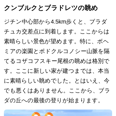
クンブルクとブラドレツの眺め
ジチン中心部から4.5km歩くと、ブラダ
チ­ュカ交差点に到着します。ここからは
素晴らしい景色­が望めます。特に、ボヘ
ミアの楽園とポドクルコノシ­ー山脈を隔
てるコザコフスキー尾根の眺めは格別で
す­。ここに新しい家が建つまでは、本当
に素晴らしい眺­めでした。とはいえ、今
でも悪くはありません。ここ­から、ブラ
ダの丘への最後の登りが始まります。