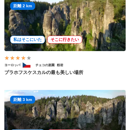
距離 2 km
私はそこにいた
そこに行きたい
ヨーロッパ
チェコの楽園
粉岩
プラホフスケスカルの最も美しい場所
距離 3 km