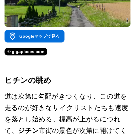
Googleマップで見る
© gigaplaces.com
ヒチンの眺め
道は次第に勾配がきつくなり­、この道を
走るのが好きなサイクリストたちも速度
を­落とし始める。標高が上がるにつれ
て、
ジチン
市街の­景色が次第に開けてく