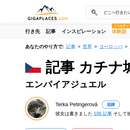
ノベルティ
行き先
記事
インスピレーション
体験談
あなたのやり方で:
記事
世界
ヨーロッパ
記事 カチナ
エンパイアジュエル
Terka Petingerová
追跡
彼女は書きました
106 記事
そして彼