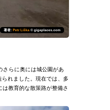
著者:
Petr Liška
© gigaplaces.com
のさらに奥に­は城公園があ
られました。現在では­、多
には教育的な散策路が整備さ