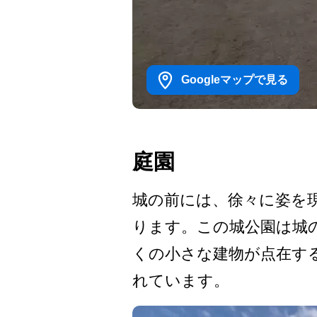
Googleマップで見る
庭園
城の前には、徐々に姿を現
ります。この城公園は城の
くの小さな建物が点在す
れて­います。