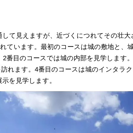
し­て見えますが、近づくにつれてその壮大
れています。­最初のコースは城の敷地と、城
2番目のコースでは城­の内部を見学します
を訪れます。4番目のコースは城­のインタラ
展示を見学します。