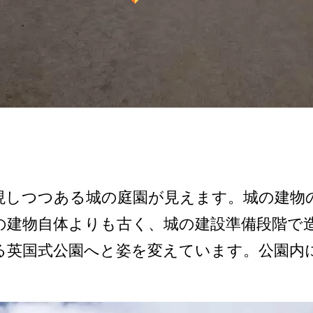
し­つつある城の庭園が見えます。城の建物
建物自体より­も古く、城の建設準備段階で造
る英国式公園へと姿を変­えています。公園内