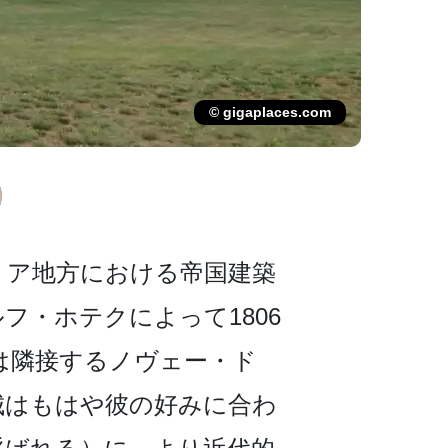
© gigaplaces.com
ア地方における帝­国建築
フ・ホテクによって1806
クは隣接するノヴェー・ド
はもはや彼­の好みに合わ