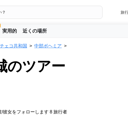
旅
実用的
近くの場所
チェコ共和国
中部ボヘミア
城のツアー
/彼女をフォローします 8 旅行者