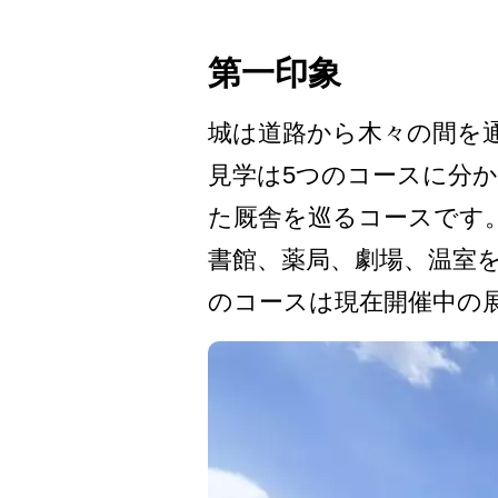
第一印象
城は道路から木々の間を通
見学は5つのコースに分か
た厩舎を巡るコースです。
書館­、薬局、劇場、温室
のコースは現­在開催中の