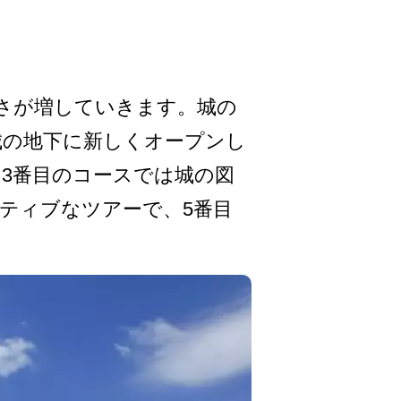
さが増してい­きます。城の
の地下に新しくオープ­ンし
。3番目のコースでは城の図
クティブなツアーで、5番目