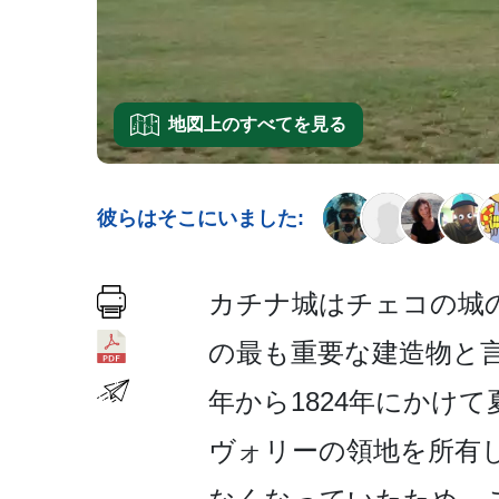
地図上のすべてを見る
彼らはそこにいました:
カチナ城はチェコの城の
の最も重要な建造物と言
年から­1824年にか
ヴォリーの領地を所有­