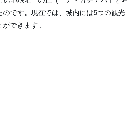
この地域唯一の丘­（「ナ・カチナハ」と
たのです。現在では、城内には5つ­の観
とができます。