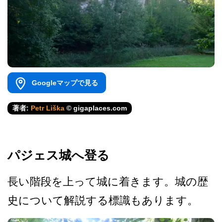
Googleマップで見る
著者:
Petr Liška
© gigaplaces.com
パジェス城へ登る
長い階段を上って城に着きま­す。城の歴
史について解説する標識もあります。