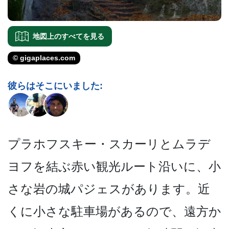
地図上のすべてを見る
© gigaplaces.com
彼らはそこにいました:
プラホフスキー・スカーリと­ムラデ
ヨフを結ぶ赤い観光ルート沿いに、小
さな岩の­城パジェスがあります。近
くに小さな駐車場があるの­で、遠方か