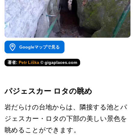
Googleマップで見る
著者:
Petr Liška
© gigaplaces.com
パジェスカー ロタの眺め
岩だらけの台地からは、隣接­する池とパ
ジェスカー・ロタの下部の美しい景色を
眺­めることができます。