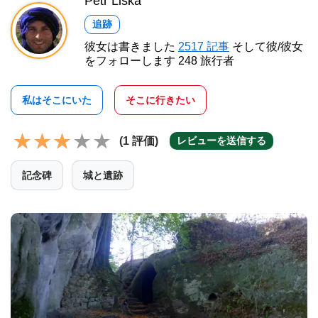
Petr Liška
追跡
彼女は書きました
2517 記事
そして彼/彼女
をフォローします 248 旅行者
私はそこにいた
そこに行きたい
(1 評価)
レビューを送信する
記念碑
城と遺跡