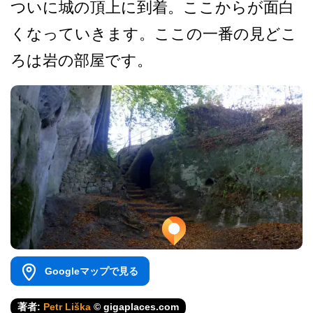
ついに城の頂上に到着。ここ­からが面白
くなっていきます。ここの一番の見どこ
ろ­は岩の部屋です。
Googleマップで見る
著者:
Petr Liška
© gigaplaces.com