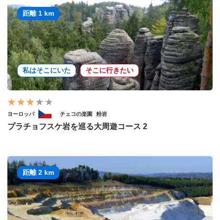
距離 1 km
私はそこにいた
そこに行きたい
ヨーロッパ
チェコの楽園
粉岩
プラチョフスケ岩を巡る大周遊コース 2
距離 2 km