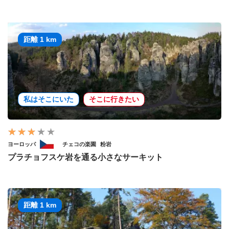
距離 1 km
私はそこにいた
そこに行きたい
ヨーロッパ
チェコの楽園
粉岩
プラチョフスケ岩を通る小さなサーキット
距離 1 km