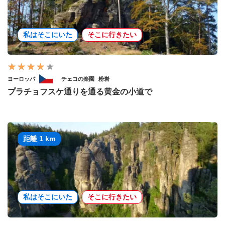
私はそこにいた
そこに行きたい
ヨーロッパ
チェコの楽園
粉岩
プラチョフスケ通りを通る黄金の小道で
距離 1 km
私はそこにいた
そこに行きたい