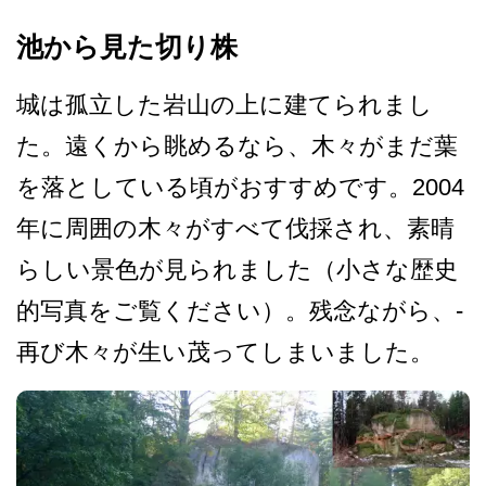
池から見た切り株
城は孤立した岩山の上に建て­られまし
た。遠くから眺めるなら、木々がまだ葉
を落­としている頃がおすすめです。2004
年に周囲の木­々がすべて伐採され、素晴
らしい景色が見られました­（小さな歴史
的写真をご覧ください）。残念ながら、­
再び木々が生い茂ってしまいました。