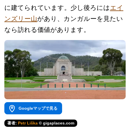
に­建てられています。少し後ろには
エイ
ンズリー山
があ­り、カンガルーを見たい
なら訪れる価値があります。
Googleマップで見る
著者:
Petr Liška
© gigaplaces.com