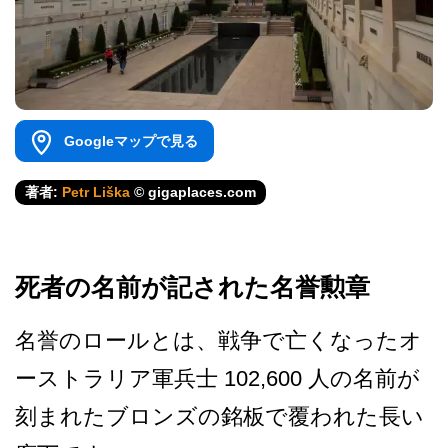
Googleマップで見る
著者:
Petr Liška
© gigaplaces.com
死者の名前が記された名誉勲章
名誉のロールとは、戦争で亡­くなったオ
ーストラリア軍兵士 102,600 人の名前が
刻まれたブロンズ­の銘板で覆われた長い