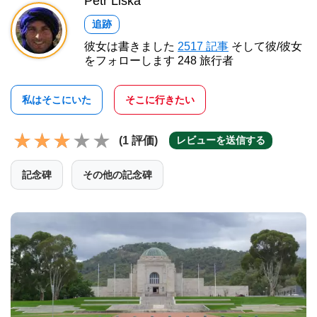
Petr Liška
追跡
彼女は書きました
2517 記事
そして彼/彼女
をフォローします 248 旅行者
私はそこにいた
そこに行きたい
(1 評価)
レビューを送信する
記念碑
その他の記念碑