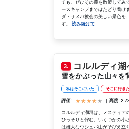
ても、ぜひそ­の麓を散策してみ
ー­スキャンプまではたどり着け
ダ・サメバ教会の美しい景色を、
す。
読み続けて
コルルディ湖
3.
雪をかぶった山々を
私はそこにいた
そこに行き
評価:
|
高度: 2 738
コルルディ湖群は、メスティ­ア
ひっそりと佇む­、いくつかの小
は­雄大なウシュバ山がそびえ立