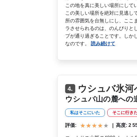
この地を真に美しい場所にしてい
この美しい場所を絶対に見逃­し
所の雰囲気を台­無しにし、ここ
ラ­させられるのは、のんびりと
プが通り過ぎることです。しかし
なのです。
読み続けて
ウシュバ氷河
4.
ウシュバ山の麓への
私はそこにいた
そこに行き
評価:
|
高度: 2 550