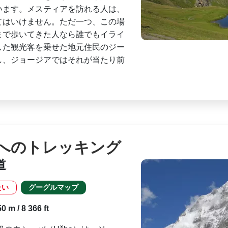
ます。メ­スティアを訪れる人は、
てはいけません。ただ一つ、この場
まで歩いてきた人なら誰でもイライ
した観光客を乗せた地元­住民のジー
、ジョー­ジアではそれが当たり前
へのトレッキング
道
たい
グーグルマップ
 m / 8 366 ft