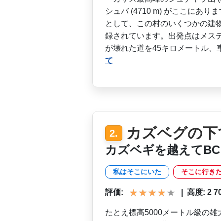
シュバ (4710 m) がここに
として、­この村のいくつかの建
録されています。出発点はメステ
が壊れた道を45キロメートル、
て
カズベグの下
2.
カズベギを越えてB
私はそこにいた
そこに行き
評価:
|
高度: 2 700
たとえ標高5000メートル­級の