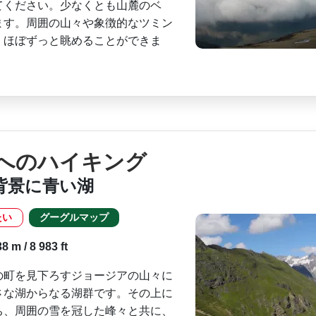
てください。少なくとも山麓のベ
ます。周囲の山々や象徴­的なツミン
ほぼずっ­と眺めることができま
へのハイキング
背景に青い湖
たい
グーグルマップ
 m / 8 983 ft
の町を見下ろすジョージアの山々に
さな湖からなる湖群です。その上に
ち、周囲の雪を冠した峰­々と共に、