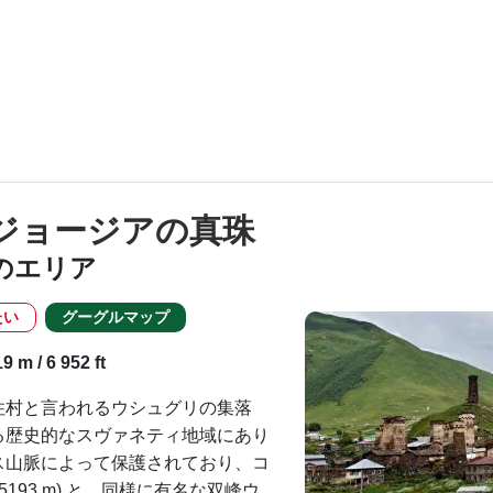
 ジョージアの真珠
のエリア
たい
グーグルマップ
 m / 6 952 ft
住村と言われるウシュグリの集落
る歴史的なスヴァネティ地域にあり
ス山脈によって保護されて­おり、コ
193 m) と、同様に有名な双峰ウ