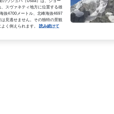
ル級のウシュバ（Ušba）は、ジョー
れ、スヴァネティ地方に位置す­る雄
4700メ­ートル、北峰海抜4697
姿は見逃せません。その独特の景観
によく例えられます。
読み続けて