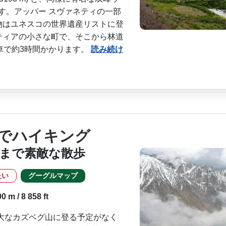
あります。アッパー スヴァネティの一部
物はユネスコの世界遺産リスト­に登
ィアの小さな町­で、そこから林道
車­で約3時間かかります。
読み続け
でハイキング
Cまで素敵な散歩
たい
グーグルマップ
 m / 8 858 ft
雄大なカズベグ山に登る予定がなく