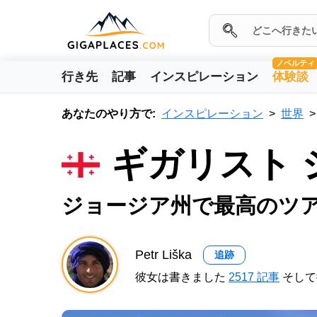
ノベルティ
行き先
記事
インスピレーション
体験談
あなたのやり方で:
インスピレーション
世界
ギガリスト
ジョージア州で最高のツ
Petr Liška
追跡
彼女は書きました
2517 記事
そして