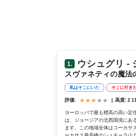
ウシュグリ -
1.
スヴァネティの魔法
私はそこにいた
そこに行き
評価:
|
高度: 2 119
ヨーロッパで最も標高の高い­定
は、ジョージアの­北西国境にあ
ます­。この地域全体はコーカサ
ーカサス最高峰のシュチャラ山 (5