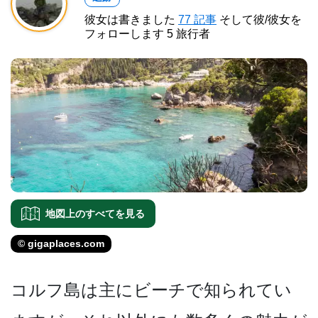
彼女は書きました
77 記事
そして彼/彼女を
フォローします 5 旅行者
地図上のすべてを見る
© gigaplaces.com
コルフ島は主にビーチで知ら­れてい