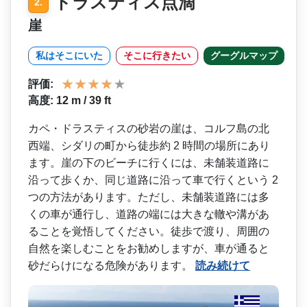
ドラスティス点滴
2.
崖
私はそこにいた
そこに行きたい
グーグルマップ
評価:
高度: 12 m / 39 ft
カペ・ドラスティスの砂岩の­崖は、コルフ島の北
西端、シダリの町から徒歩約 2 時間の場所にあり
ます。崖の­下のビーチに行くには、未舗装道路に
沿って歩くか、­同じ道路に沿って車で行くという 2
つの方法があります。ただし­、未舗装道路には多
くの車が通行し、道路の端には大­きな轍や溝があ
ることを覚悟してください。徒歩で渡­り、周囲の
自然を楽しむことをお勧めしますが、車が­通ると
砂だらけになる危険があります。
読み続けて