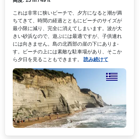
高度: 15 m / 49 ft
これは非常に狭いビーチで、­夕方になると潮が満
ちてきて、時間の経過とともにビ­ーチのサイズが
最小限に減り、完全に消えてしまいま­す。波が大
きい砂浜なので、遊ぶには最適ですが、子­供連れ
には向きません。島の北西部の崖の下にありま­
す。ビーチの上には素敵な駐車場があり、そこか
ら夕­日を見ることもできます。
読み続けて