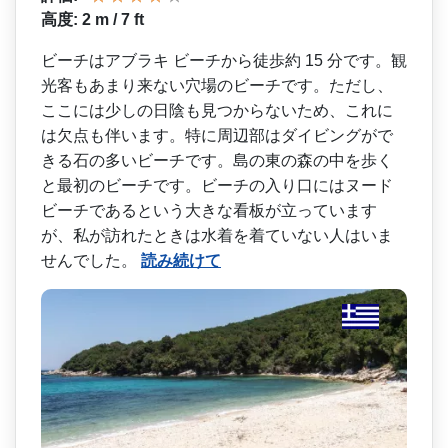
高度: 2 m / 7 ft
ビーチはアブラキ ビーチから徒歩約 15 分です。観
光客もあまり来な­い穴場のビーチです。ただし、
ここには少しの日陰も­見つからないため、これに
は欠点も伴います。特に周­辺部はダイビングがで
きる石の多いビーチです。島の­東の森の中を歩く
と最初のビーチです。ビーチの入り­口にはヌード
ビーチであるという大きな看板が立って­います
が、私が訪れたときは水着を着ていない人はい­ま
せんでした。
読み続けて