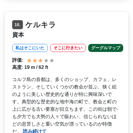
ケルキラ
10.
資本
私はそこにいた
そこに行きたい
グーグルマップ
評価:
高度: 19 m / 62 ft
コルフ島の首都は、多くのシ­ョップ、カフェ、レ
ストラン、そしていくつかの教会­が並ぶ、狭く絵
のように美しい歴史的な通りが特に興­味深いで
す。典型的な歴史的な地中海の町で、教会と­町の
上に広がる古い要塞が目立ちます。この街は朝で­
も夕方でも大勢の人々で賑わい、信じられないほ
どの­息苦しさと重い空気が漂っているのが特徴
だ。
読み続けて