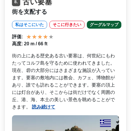
古い要塞
8.
街を支配する
私はそこにいた
そこに行きたい
グーグルマップ
評価:
高度: 20 m / 66 ft
街の上にある歴史ある古い要­塞は、何世紀にもわ
たってコルフ島を守るために使わ­れてきました。
現在、砦の大部分にはさまざまな施設­が入ってい
ます。要塞の敷地内には教会、カフェ、博­物館が
あり、誰でも訪れることができます。要塞の頂­上
には灯台があり、そこからは街だけでなく周囲の
丘­、港、海、本土の美しい景色を眺めることがで
きます。
読み続けて