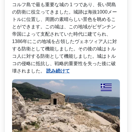
コルフ島で最も重要な城の 1 つであり、長い間島
の防衛に­役立ってきました。城跡は海抜1000メー
トルに位­置し、周囲の素晴らしい景色を眺めるこ
とができます­。この城は、この地域がビザンチン
帝国によって支配­されていた時代に建てられ、
1386年にこの地域を­占領したヴェネツィア人に対
する防衛として機能しま­した。その後の城はトル
コ人に対する防衛として機能­しました。城はトル
コの侵略に抵抗し、戦略的重要性­を失った後に破
壊されました。
読み続けて