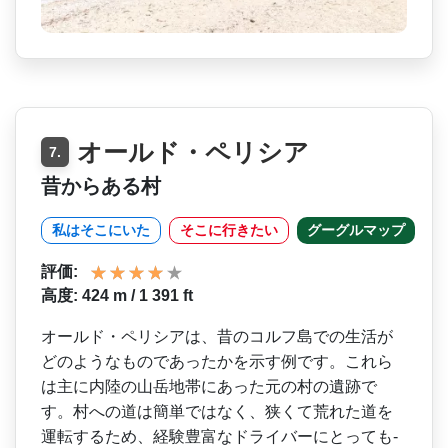
オールド・ペリシア
7.
昔からある村
私はそこにいた
そこに行きたい
グーグルマップ
評価:
高度: 424 m / 1 391 ft
オールド・ペリシアは、昔の­コルフ島での生活が
どのようなものであったかを示す­例です。これら
は主に内陸の山岳地帯にあった元の村­の遺跡で
す。村への道は簡単ではなく、狭くて荒れた­道を
運転するため、経験豊富なドライバーにとっても­