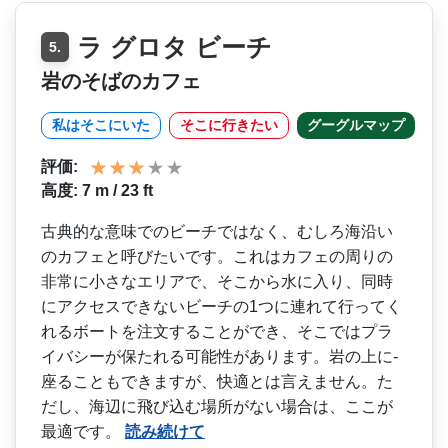
ラ グロタ ビーチ
5.
岩のそばのカフェ
私はそこにいた
そこに行きたい
グーグルマップ
評価:
高度: 7 m / 23 ft
古典的な意味でのビーチでは­なく、むしろ海沿い
のカフェと呼びたいです。これは­カフェの周りの
非常に小さなエリアで、そこから水に­入り、同時
にアクセスできないビーチの1つに連れて­行ってく
れるボートを注文することができ、そこでは­プラ
イバシーが保たれる可能性があります。岩の上に­
座ることもできますが、快適とは言えません。た
だし­、海辺に飛び込む場所がない場合は、ここが
最適です。
読み続けて