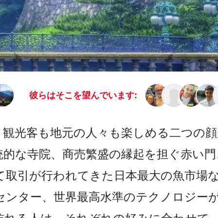
彼らはそこを望んでいます:
観光­客も地元の人々も楽しめる二つの顔
統的な寺院、商売繁盛の­縁起を担ぐ赤い
て取引が行われてきた日本最大の魚市場な
ンタ­ー、世界最高水準のテクノロジーが