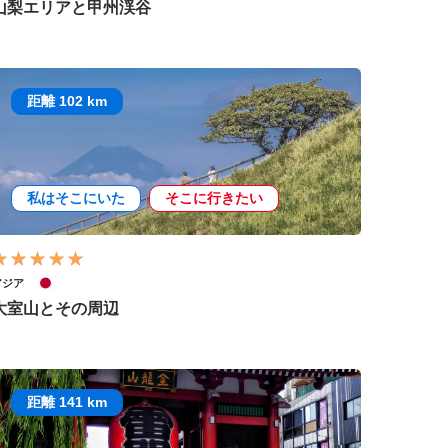
山梨エリアと甲州渓谷
距離 102 km
私はそこにいた
そこに行きたい
アジア
大室山とその周辺
距離 141 km