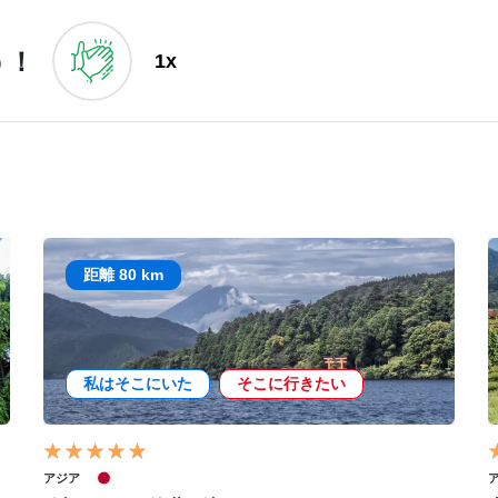
う！
1x
距離 80 km
私はそこにいた
そこに行きたい
アジア