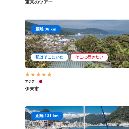
東京のツアー
距離 96 km
私はそこにいた
そこに行きたい
アジア
伊東市
距離 131 km