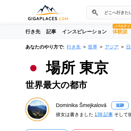
ノベルティ
行き先
記事
インスピレーション
体験談
あなたのやり方で:
行き先
世界
アジア
日
場所 東京
世界最大の都市
Dominika Šmejkalová
追跡
彼女は書きました
139 記事
そして彼