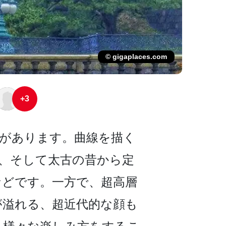
© gigaplaces.com
+3
があります。曲線­を描く
門、そして太古の昔から定
­どです。一方で、超高層
溢れる、超近代的­な顔も