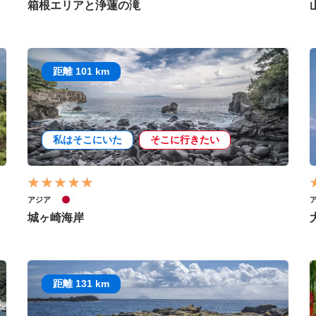
箱根エリアと浄蓮の滝
距離 101 km
私はそこにいた
そこに行きたい
アジア
城ヶ崎海岸
距離 131 km